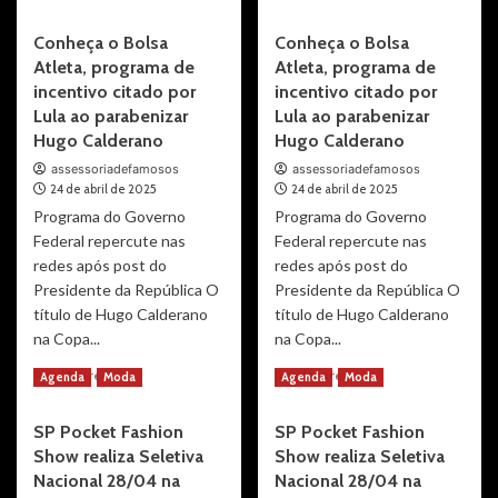
more
more
On
On
about
about
Conheça o Bolsa
Board
Conheça o Bolsa
Board
Vanessa
Vanessa
Festival:
Festival:
Atleta, programa de
Atleta, programa de
Martinazzo
Martinazzo
uma
uma
brilha
brilha
incentivo citado por
incentivo citado por
trajetória
trajetória
nas
nas
Lula ao parabenizar
Lula ao parabenizar
de
de
manhãs
manhãs
Hugo Calderano
Hugo Calderano
talento
talento
da
da
que
que
assessoriadefamosos
assessoriadefamosos
RedeTV!
RedeTV!
agora
agora
24 de abril de 2025
24 de abril de 2025
Tocantins
Tocantins
navega
navega
Programa do Governo
com
Programa do Governo
com
em
em
o
o
Federal repercute nas
Federal repercute nas
alto-
alto-
sucesso
sucesso
redes após post do
redes após post do
mar
mar
do
do
Presidente da República O
Presidente da República O
“Café
“Café
título de Hugo Calderano
título de Hugo Calderano
com
com
na Copa...
na Copa...
Vanessa”
Vanessa”
Read
Read
Read More
Read More
Agenda
Moda
Agenda
Moda
more
more
about
about
SP Pocket Fashion
SP Pocket Fashion
Conheça
Conheça
Show realiza Seletiva
Show realiza Seletiva
o
o
Bolsa
Bolsa
Nacional 28/04 na
Nacional 28/04 na