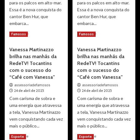
para os palcos em alto-mar.
para os palcos em alto-mar.
Essa é a nova conquista do
Essa é a nova conquista do
cantor Ben Hur, que
cantor Ben Hur, que
embarca...
embarca...
Read
Read
Read More
Read More
Famosos
Famosos
more
more
about
about
Vanessa Martinazzo
Vanessa Martinazzo
Cantor
Cantor
brilha nas manhãs da
brilha nas manhãs da
Ben
Ben
Hur
Hur
RedeTV! Tocantins
RedeTV! Tocantins
e
e
com o sucesso do
com o sucesso do
o
o
“Café com Vanessa”
“Café com Vanessa”
Samba
Samba
assessoriadefamosos
assessoriadefamosos
Du
Du
24 de abril de 2025
24 de abril de 2025
Ben
Ben
Com carisma de sobra e
levam
Com carisma de sobra e
levam
o
o
uma energia que atravessa
uma energia que atravessa
melhor
melhor
a tela, Vanessa Martinazzo
a tela, Vanessa Martinazzo
do
do
vem conquistando cada vez
vem conquistando cada vez
pagode
pagode
mais o público...
mais o público...
para
para
o
o
Read
Read
Read More
Read More
Esporte
Esporte
Cruzeiro
Cruzeiro