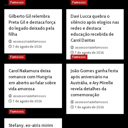
Famosos
Famosos
Gilberto Gil relembra
Davi Lucca quebra o
Preta Gil e destaca força
silêncio após elogios nas
do legado deixado pela
redes e destaca
filha
educação recebida de
Carol Dantas
assessoriadefamosos
7 de agosto de 2026
assessoriadefamosos
7 de agosto de 2026
Famosos
Famosos
Carol Nakamura deixa
João Gomes ganha festa
romance com Hungria
após aniversário na
em aberto ao falar sobre
Austrália, e Ary Mirelle
vida amorosa
revela detalhes da
comemoração
assessoriadefamosos
7 de agosto de 2026
assessoriadefamosos
7 de agosto de 2026
Famosos
Stefany, ex-atriz mirim