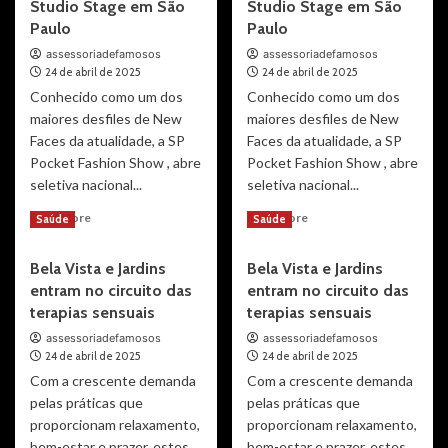
Atleta,
Atleta,
Studio Stage em São
Studio Stage em São
programa
programa
Paulo
Paulo
de
de
assessoriadefamosos
assessoriadefamosos
incentivo
incentivo
24 de abril de 2025
24 de abril de 2025
citado
citado
Conhecido como um dos
por
Conhecido como um dos
por
Lula
Lula
maiores desfiles de New
maiores desfiles de New
ao
ao
Faces da atualidade, a SP
Faces da atualidade, a SP
parabenizar
parabenizar
Pocket Fashion Show , abre
Pocket Fashion Show , abre
Hugo
Hugo
seletiva nacional...
seletiva nacional...
Calderano
Calderano
Read
Read
Read More
Read More
Saúde
Saúde
more
more
about
about
Bela Vista e Jardins
Bela Vista e Jardins
SP
SP
entram no circuito das
entram no circuito das
Pocket
Pocket
Fashion
Fashion
terapias sensuais
terapias sensuais
Show
Show
assessoriadefamosos
assessoriadefamosos
realiza
realiza
24 de abril de 2025
24 de abril de 2025
Seletiva
Seletiva
Com a crescente demanda
Com a crescente demanda
Nacional
Nacional
pelas práticas que
pelas práticas que
28/04
28/04
proporcionam relaxamento,
na
proporcionam relaxamento,
na
Studio
Studio
bem-estar e prazer, estes
bem-estar e prazer, estes