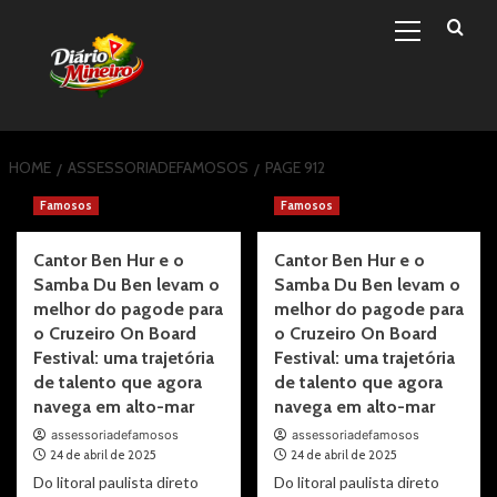
Primary
Skip
Menu
to
content
HOME
ASSESSORIADEFAMOSOS
PAGE 912
assessoriadefamosos
Famosos
Famosos
Cantor Ben Hur e o
Cantor Ben Hur e o
Samba Du Ben levam o
Samba Du Ben levam o
melhor do pagode para
melhor do pagode para
o Cruzeiro On Board
o Cruzeiro On Board
Festival: uma trajetória
Festival: uma trajetória
de talento que agora
de talento que agora
navega em alto-mar
navega em alto-mar
assessoriadefamosos
assessoriadefamosos
24 de abril de 2025
24 de abril de 2025
Do litoral paulista direto
Do litoral paulista direto