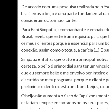
De acordo com uma pesquisa realizada pelo Ysos
brasileiros o beijo é uma parte fundamental d
consideram o ato importante.
Para Fabi Simpatia, acompanhante e embaixado
Brasil, revela que este é um requisito para que h
os meus clientes porque é essencial para um bo
conexão, assim como o toque, a carícia (…) E pa
Simpatia enfatiza que o ato é a principal moti
certeza, o beijo é primordial para ter um vínc
que eu sempre beijo e me envolvo por inteiro des
discutido no meu programa, porque o cliente p
preliminar e dentro desta uns bons beijos, o qu
O beijo não aumenta o risco de “apaixonamento”
estariam sempre encantados pelos seus pares,