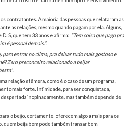
m contato físico e não há nenhum tipo de envolvimento.
dos contratantes. A maioria das pessoas que relataram as
urante as relações, mesmo quando pagam por ela. Alguns,
e D. S, que tem 33 anos e afirma:
“Tem coisa que pago pra
mim é pessoal demais.”
.
) para entrar no clima, pra deixar tudo mais gostoso e
né? Zero preconceito relacionado a beijar
besta”
.
 uma relação efêmera, como é o caso de um programa,
ento mais forte. Intimidade, para ser conquistada,
er despertada inopinadamente, mas também depende de
ra o beijo, certamente, oferecem algo a mais para os
ão, quem beija bem pode também transar bem.