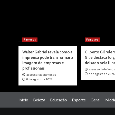
You may have missed
Famosos
Famosos
Walter Gabriel revela como a
Gilberto Gil rele
imprensa pode transformar a
Gil e destaca for
imagem de empresas e
deixado pela filh
profissionais
assessoriadefamo
7 de agosto de 2026
assessoriadefamosos
8 de agosto de 2026
Início
Beleza
Educação
Esporte
Geral
Mod