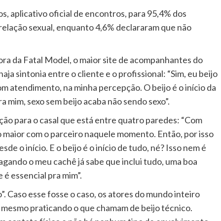
, aplicativo oficial de encontros, para 95,4% dos
a relação sexual, enquanto 4,6% declararam que não
ra da Fatal Model, o maior site de acompanhantes do
aja sintonia entre o cliente e o profissional: “Sim, eu beijo
m atendimento, na minha percepção. O beijo é o início da
ra mim, sexo sem beijo acaba não sendo sexo”.
vação para o casal que está entre quatro paredes: “Com
ulo maior com o parceiro naquele momento. Então, por isso
de o início. E o beijo é o início de tudo, né? Isso nem é
agando o meu cachê já sabe que inclui tudo, uma boa
e é essencial pra mim”.
. Caso esse fosse o caso, os atores do mundo inteiro
 mesmo praticando o que chamam de beijo técnico.