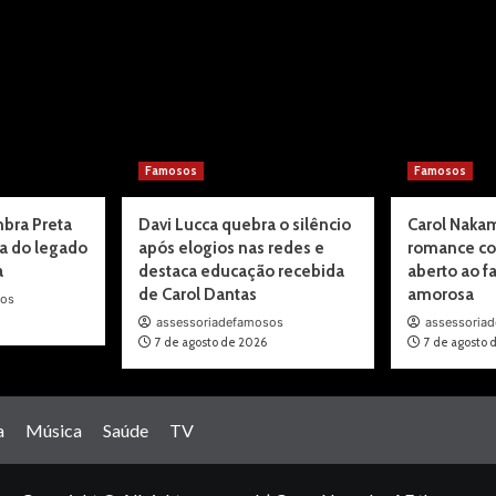
Famosos
Famosos
mbra Preta
Davi Lucca quebra o silêncio
Carol Naka
ça do legado
após elogios nas redes e
romance c
a
destaca educação recebida
aberto ao fa
de Carol Dantas
amorosa
sos
assessoriadefamosos
assessoria
7 de agosto de 2026
7 de agosto 
a
Música
Saúde
TV