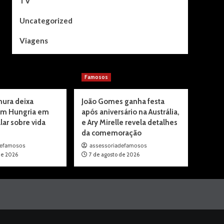
TV
Uncategorized
Viagens
Famosos
mura deixa
João Gomes ganha festa
om Hungria em
após aniversário na Austrália,
lar sobre vida
e Ary Mirelle revela detalhes
da comemoração
defamosos
assessoriadefamosos
de 2026
7 de agosto de 2026