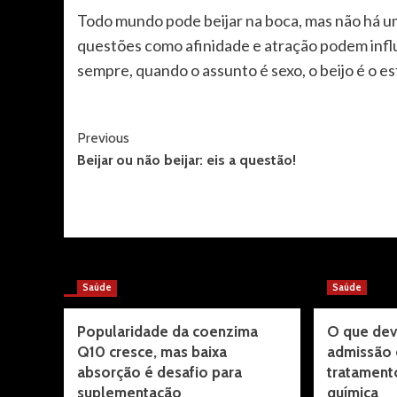
Todo mundo pode beijar na boca, mas não há uma
questões como afinidade e atração podem influe
sempre, quando o assunto é sexo, o beijo é o es
Post
Previous
Beijar ou não beijar: eis a questão!
Navigation
More Stories
Saúde
Saúde
Popularidade da coenzima
O que dev
Q10 cresce, mas baixa
admissão 
absorção é desafio para
tratament
suplementação
química