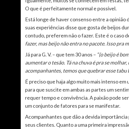
Igualmente, muitos se conhecem em festas, tê
O que é perfeitamente normal e possível.
Está longe de haver consenso entre a opinião 
suas experiências disse que gosta de beijos d
contudo, preferem não o fazer. Este é o caso d
fazer, mas beijo não entra no pacote. Isso pra 
Já para G. V. – que tem 30 anos –
“(o beijo é bom
aumentar o tesão. Tá na chuva é pra se molhar, 
acompanhantes, temos que quebrar esse tabu 
É preciso que haja algo muito mais intenso em
para que suscite em ambas as partes um sentim
requer tempo e convivência. A paixão pode s
um conjunto de fatores para se manifestar.
Acompanhantes que dão a devida importância pa
seus clientes. Quanto a uma primeira impress