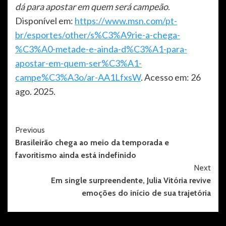
dá para apostar em quem será campeão
.
Disponível em:
https://www.msn.com/pt-
br/esportes/other/s%C3%A9rie-a-chega-
%C3%A0-metade-e-ainda-d%C3%A1-para-
apostar-em-quem-ser%C3%A1-
campe%C3%A3o/ar-AA1LfxsW
. Acesso em: 26
ago. 2025.
Post
Previous
Brasileirão chega ao meio da temporada e
Navigation
favoritismo ainda está indefinido
Next
Em single surpreendente, Julia Vitória revive
emoções do início de sua trajetória