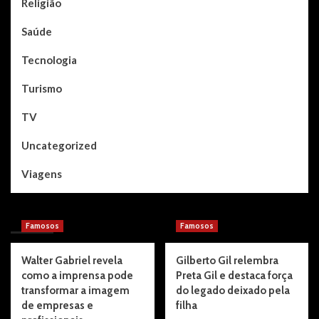
Religião
Saúde
Tecnologia
Turismo
TV
Uncategorized
Viagens
You may have missed
Famosos
Famosos
Walter Gabriel revela
Gilberto Gil relembra
como a imprensa pode
Preta Gil e destaca força
transformar a imagem
do legado deixado pela
de empresas e
filha