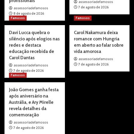
profissionais
assessoriadefamosos
7 de agosto de 2026
assessoriadefamosos
8 de agosto de 2026
Famosos
Famosos
Davi Lucca quebra o
Carol Nakamura deixa
silêncio após elogios nas
romance com Hungria
redes e destaca
em aberto ao falar sobre
educação recebida de
vida amorosa
Carol Dantas
assessoriadefamosos
7 de agosto de 2026
assessoriadefamosos
7 de agosto de 2026
Famosos
João Gomes ganha festa
após aniversário na
Austrália, e Ary Mirelle
revela detalhes da
comemoração
assessoriadefamosos
7 de agosto de 2026