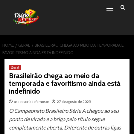
Primary
Skip
Menu
to
content
HOME
GERAL
BRASILEIRÃO CHEGA AO MEIO DA TEMPORADA E
FAVORITISMO AINDA ESTÁ INDEFINIDO
Geral
Brasileirão chega ao meio da
temporada e favoritismo ainda está
indefinido
assessoriadefamosos
27 de agosto de 2025
O Campeonato Brasileiro Série A chegou ao seu
ponto de virada e a briga pelo título segue
completamente aberta. Diferente de outras ligas