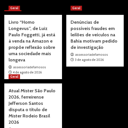
More Stories
Geral
Geral
Livro “Homo
Denúncias de
Longevus”, de Luiz
possíveis fraudes em
Paulo Foggetti, já está
leilões de veículos na
à venda na Amazon e
Bahia motivam pedido
propõe reflexão sobre
de investigação
uma sociedade mais
assessoriadefamosos
longeva
3 de agosto de 2026
assessoriadefamosos
4 de agosto de 2026
Geral
Atual Mister São Paulo
2026, ferreirense
Jefferson Santos
disputa o título de
Mister Rodeio Brasil
2026