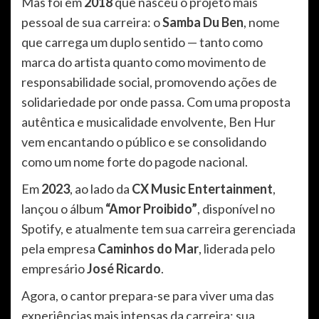
Mas foi em
2018
que nasceu o projeto mais
pessoal de sua carreira: o
Samba Du Ben
, nome
que carrega um duplo sentido — tanto como
marca do artista quanto como movimento de
responsabilidade social, promovendo ações de
solidariedade por onde passa. Com uma proposta
autêntica e musicalidade envolvente, Ben Hur
vem encantando o público e se consolidando
como um nome forte do pagode nacional.
Em
2023
, ao lado da
CX Music Entertainment
,
lançou o álbum
“Amor Proibido”
, disponível no
Spotify, e atualmente tem sua carreira gerenciada
pela empresa
Caminhos do Mar
, liderada pelo
empresário
José Ricardo
.
Agora, o cantor prepara-se para viver uma das
experiências mais intensas da carreira: sua