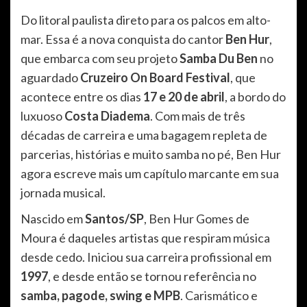
Do litoral paulista direto para os palcos em alto-
mar. Essa é a nova conquista do cantor
Ben Hur
,
que embarca com seu projeto
Samba Du Ben
no
aguardado
Cruzeiro On Board Festival
, que
acontece entre os dias
17 e 20 de abril
, a bordo do
luxuoso
Costa Diadema
. Com mais de três
décadas de carreira e uma bagagem repleta de
parcerias, histórias e muito samba no pé, Ben Hur
agora escreve mais um capítulo marcante em sua
jornada musical.
Nascido em
Santos/SP
, Ben Hur Gomes de
Moura é daqueles artistas que respiram música
desde cedo. Iniciou sua carreira profissional em
1997
, e desde então se tornou referência no
samba, pagode, swing e MPB
. Carismático e