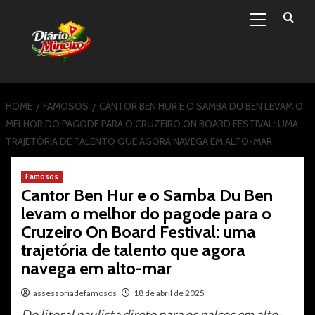
Primary
Skip
Menu
to
content
HOME
FAMOSOS
CANTOR BEN HUR E O SAMBA DU BEN LEVAM O
MELHOR DO PAGODE PARA O CRUZEIRO ON BOARD FESTIVAL: UMA
TRAJETÓRIA DE TALENTO QUE AGORA NAVEGA EM ALTO-MAR
Famosos
Cantor Ben Hur e o Samba Du Ben
levam o melhor do pagode para o
Cruzeiro On Board Festival: uma
trajetória de talento que agora
navega em alto-mar
assessoriadefamosos
18 de abril de 2025
Do litoral paulista direto para os palcos em alto-