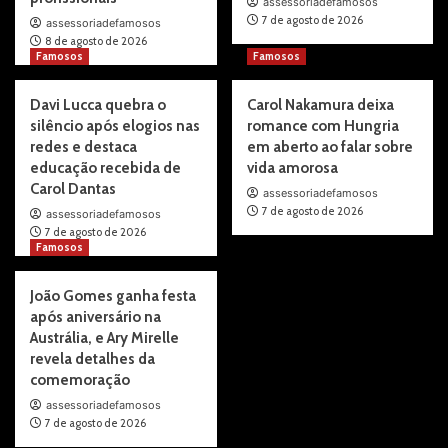
assessoriadefamosos
7 de agosto de 2026
assessoriadefamosos
8 de agosto de 2026
Famosos
Famosos
Davi Lucca quebra o
Carol Nakamura deixa
silêncio após elogios nas
romance com Hungria
redes e destaca
em aberto ao falar sobre
educação recebida de
vida amorosa
Carol Dantas
assessoriadefamosos
7 de agosto de 2026
assessoriadefamosos
7 de agosto de 2026
Famosos
João Gomes ganha festa
após aniversário na
Austrália, e Ary Mirelle
revela detalhes da
comemoração
assessoriadefamosos
7 de agosto de 2026