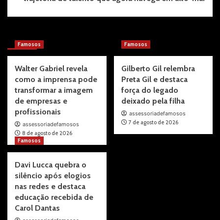
More Stories
Famosos
Famosos
Walter Gabriel revela
Gilberto Gil relembra
como a imprensa pode
Preta Gil e destaca
transformar a imagem
força do legado
de empresas e
deixado pela filha
profissionais
assessoriadefamosos
7 de agosto de 2026
assessoriadefamosos
8 de agosto de 2026
Famosos
Davi Lucca quebra o
silêncio após elogios
nas redes e destaca
educação recebida de
Carol Dantas