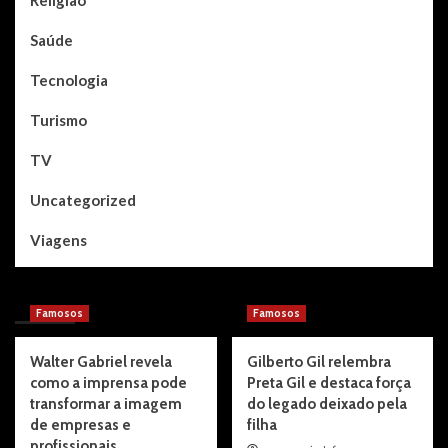
Saúde
Tecnologia
Turismo
TV
Uncategorized
Viagens
You may have missed
Famosos
Famosos
Walter Gabriel revela
Gilberto Gil relembra
como a imprensa pode
Preta Gil e destaca força
transformar a imagem
do legado deixado pela
de empresas e
filha
profissionais