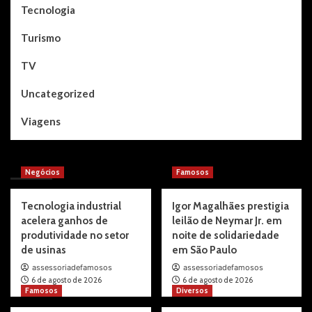
Tecnologia
Turismo
TV
Uncategorized
Viagens
You may have missed
Negócios
Famosos
Tecnologia industrial
Igor Magalhães prestigia
acelera ganhos de
leilão de Neymar Jr. em
produtividade no setor
noite de solidariedade
de usinas
em São Paulo
assessoriadefamosos
assessoriadefamosos
6 de agosto de 2026
6 de agosto de 2026
Famosos
Diversos