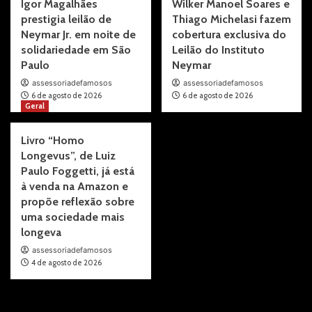
Igor Magalhães
Wilker Manoel Soares e
prestigia leilão de
Thiago Michelasi fazem
Neymar Jr. em noite de
cobertura exclusiva do
solidariedade em São
Leilão do Instituto
Paulo
Neymar
assessoriadefamosos
assessoriadefamosos
6 de agosto de 2026
6 de agosto de 2026
Geral
Livro “Homo
Longevus”, de Luiz
Paulo Foggetti, já está
à venda na Amazon e
propõe reflexão sobre
uma sociedade mais
longeva
assessoriadefamosos
4 de agosto de 2026
Pesquisar