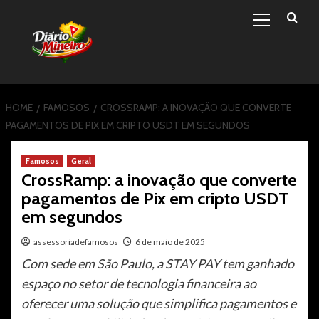
Primary
Skip
Menu
to
content
HOME
FAMOSOS
CROSSRAMP: A INOVAÇÃO QUE CONVERTE
PAGAMENTOS DE PIX EM CRIPTO USDT EM SEGUNDOS
Famosos
Geral
CrossRamp: a inovação que converte
pagamentos de Pix em cripto USDT
em segundos
assessoriadefamosos
6 de maio de 2025
Com sede em São Paulo, a STAY PAY tem ganhado
espaço no setor de tecnologia financeira ao
oferecer uma solução que simplifica pagamentos e