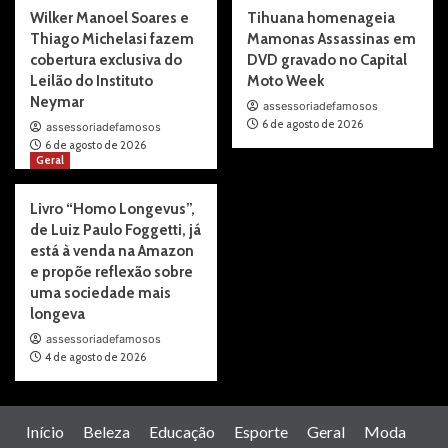
Wilker Manoel Soares e
Tihuana homenageia
Thiago Michelasi fazem
Mamonas Assassinas em
cobertura exclusiva do
DVD gravado no Capital
Leilão do Instituto
Moto Week
Neymar
assessoriadefamosos
6 de agosto de 2026
assessoriadefamosos
6 de agosto de 2026
Geral
Livro “Homo Longevus”,
de Luiz Paulo Foggetti, já
está à venda na Amazon
e propõe reflexão sobre
uma sociedade mais
longeva
assessoriadefamosos
4 de agosto de 2026
Início
Beleza
Educação
Esporte
Geral
Moda