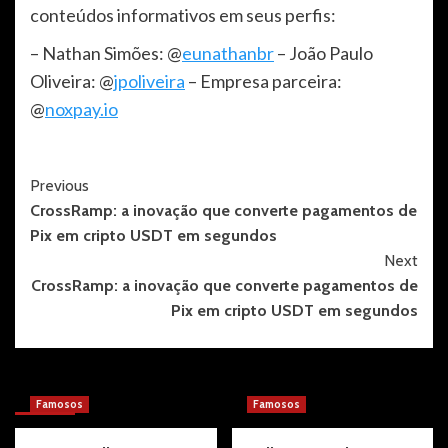
conteúdos informativos em seus perfis:
– Nathan Simões: @
eunathanbr
– João Paulo
Oliveira: @
jpoliveira
– Empresa parceira:
@
noxpay.io
Post
Previous
CrossRamp: a inovação que converte pagamentos de
Navigation
Pix em cripto USDT em segundos
Next
CrossRamp: a inovação que converte pagamentos de
Pix em cripto USDT em segundos
More Stories
Famosos
Famosos