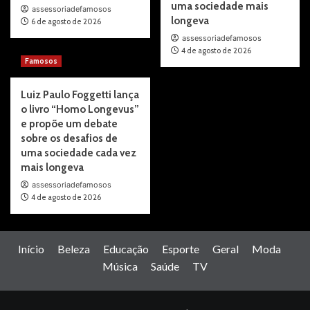
uma sociedade mais
assessoriadefamosos
longeva
6 de agosto de 2026
assessoriadefamosos
4 de agosto de 2026
Famosos
Luiz Paulo Foggetti lança
o livro “Homo Longevus”
e propõe um debate
sobre os desafios de
uma sociedade cada vez
mais longeva
assessoriadefamosos
4 de agosto de 2026
Início
Beleza
Educação
Esporte
Geral
Moda
Música
Saúde
TV