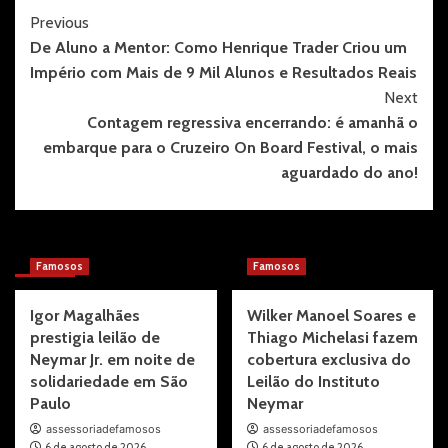
Post
Previous
De Aluno a Mentor: Como Henrique Trader Criou um
Navigation
Império com Mais de 9 Mil Alunos e Resultados Reais
Next
Contagem regressiva encerrando: é amanhã o
embarque para o Cruzeiro On Board Festival, o mais
aguardado do ano!
More Stories
Famosos
Famosos
Igor Magalhães
Wilker Manoel Soares e
prestigia leilão de
Thiago Michelasi fazem
Neymar Jr. em noite de
cobertura exclusiva do
solidariedade em São
Leilão do Instituto
Paulo
Neymar
assessoriadefamosos
assessoriadefamosos
6 de agosto de 2026
6 de agosto de 2026