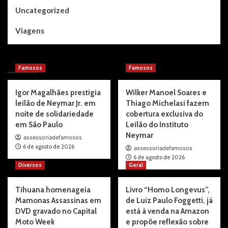
Uncategorized
Viagens
You may have missed
Famosos
Famosos
Igor Magalhães prestigia
Wilker Manoel Soares e
leilão de Neymar Jr. em
Thiago Michelasi fazem
noite de solidariedade
cobertura exclusiva do
em São Paulo
Leilão do Instituto
Neymar
assessoriadefamosos
6 de agosto de 2026
assessoriadefamosos
6 de agosto de 2026
Diversos
Geral
Tihuana homenageia
Livro “Homo Longevus”,
Mamonas Assassinas em
de Luiz Paulo Foggetti, já
DVD gravado no Capital
está à venda na Amazon
Moto Week
e propõe reflexão sobre