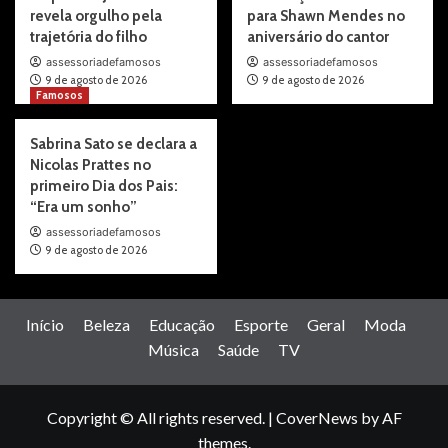
revela orgulho pela
para Shawn Mendes no
trajetória do filho
aniversário do cantor
assessoriadefamosos
assessoriadefamosos
9 de agosto de 2026
9 de agosto de 2026
Famosos
Sabrina Sato se declara a
Nicolas Prattes no
primeiro Dia dos Pais:
“Era um sonho”
assessoriadefamosos
9 de agosto de 2026
Início
Beleza
Educação
Esporte
Geral
Moda
Música
Saúde
TV
Copyright © All rights reserved.
|
CoverNews
by AF
themes.