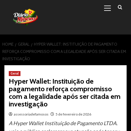
Primary
Skip
Menu
to
content
HOME
GERAL
HYPER WALLET: INSTITUIÇÃO DE PAGAMENTO
REFORÇA COMPROMISSO COM A LEGALIDADE APÓS SER CITADA EM
INVESTIGAÇÃO
Geral
Hyper Wallet: Instituição de
pagamento reforça compromisso
com a legalidade após ser citada em
investigação
assessoriadefamosos
5 de fevereiro de 2026
A Hyper Wallet Instituição de Pagamento LTDA.