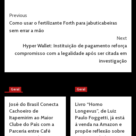
Post
Previous
Como usar o fertilizante Forth para jabuticabeiras
Navigation
sem errar a mão
Next
Hyper Wallet: Instituição de pagamento reforça
compromisso com a legalidade após ser citada em
investigação
More Stories
Geral
Geral
José do Brasil Conecta
Livro “Homo
Cachoeiro de
Longevus”, de Luiz
Itapemirim ao Maior
Paulo Foggetti, já está
Clube do País com a
à venda na Amazon e
Parceria entre Café
propõe reflexão sobre