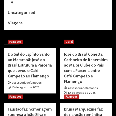
TV
Uncategorized
Viagens
You may have missed
Famosos
Geral
Do Sul do Espírito Santo
José do Brasil Conecta
ao Maracanã: José do
Cachoeiro de Itapemirim
Brasil Estrutura a Parceria
ao Maior Clube do País
que Levou o Café
com a Parceria entre
Campeão ao Flamengo
Café Campeão e
Flamengo
assessoriadefamosos
10 de agosto de 2026
assessoriadefamosos
10 de agosto de 2026
Famosos
Famosos
Faustão faz homenagem
Bruna Marquezine faz
surpresa a João Silva e
declaração romântica