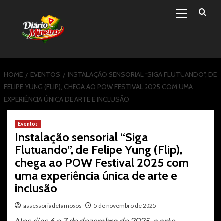
Primary
Skip
Menu
to
content
HOME
EVENTOS
INSTALAÇÃO SENSORIAL “SIGA FLUTUANDO”, DE
FELIPE YUNG (FLIP), CHEGA AO POW FESTIVAL 2025 COM UMA
EXPERIÊNCIA ÚNICA DE ARTE E INCLUSÃO
Eventos
Instalação sensorial “Siga
Flutuando”, de Felipe Yung (Flip),
chega ao POW Festival 2025 com
uma experiência única de arte e
inclusão
assessoriadefamosos
5 de novembro de 2025
Nos dias 6 e 7 de dezembro de 2025, a arte