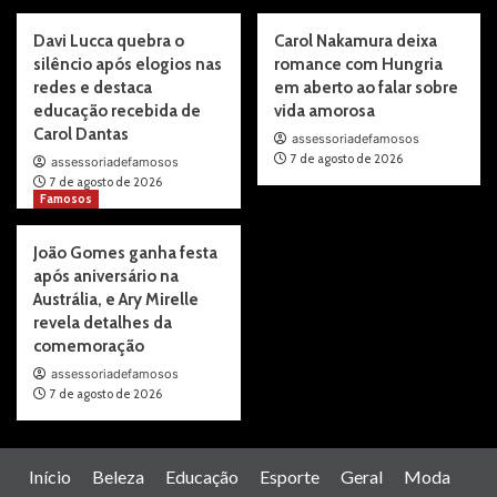
Davi Lucca quebra o
Carol Nakamura deixa
silêncio após elogios nas
romance com Hungria
redes e destaca
em aberto ao falar sobre
educação recebida de
vida amorosa
Carol Dantas
assessoriadefamosos
7 de agosto de 2026
assessoriadefamosos
7 de agosto de 2026
Famosos
João Gomes ganha festa
após aniversário na
Austrália, e Ary Mirelle
revela detalhes da
comemoração
assessoriadefamosos
7 de agosto de 2026
Início
Beleza
Educação
Esporte
Geral
Moda