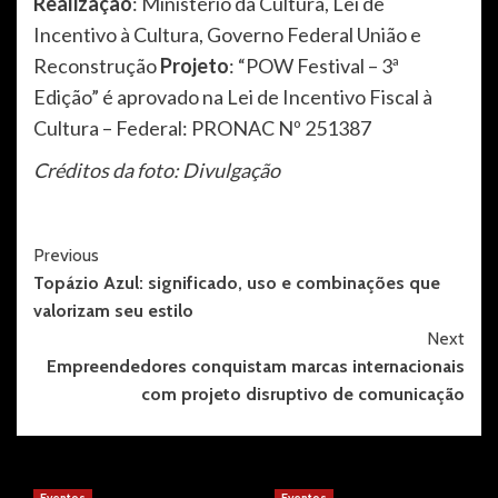
Realização
: Ministério da Cultura, Lei de
Incentivo à Cultura, Governo Federal União e
Reconstrução
Projeto
: “POW Festival – 3ª
Edição” é aprovado na Lei de Incentivo Fiscal à
Cultura – Federal: PRONAC Nº 251387
Créditos da foto: Divulgação
Post
Previous
Topázio Azul: significado, uso e combinações que
Navigation
valorizam seu estilo
Next
Empreendedores conquistam marcas internacionais
com projeto disruptivo de comunicação
More Stories