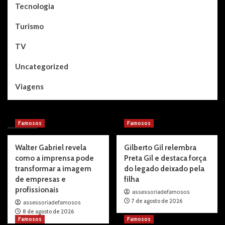
Tecnologia
Turismo
TV
Uncategorized
Viagens
You may have missed
Famosos
Famosos
Walter Gabriel revela
Gilberto Gil relembra
como a imprensa pode
Preta Gil e destaca força
transformar a imagem
do legado deixado pela
de empresas e
filha
profissionais
assessoriadefamosos
7 de agosto de 2026
assessoriadefamosos
8 de agosto de 2026
Famosos
Famosos