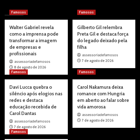
You may have missed
Famosos
Famosos
Walter Gabriel revela
Gilberto Gil relembra
como a imprensa pode
Preta Gil e destaca força
transformar a imagem
do legado deixado pela
de empresas e
filha
profissionais
assessoriadefamosos
7 de agosto de 2026
assessoriadefamosos
8 de agosto de 2026
Famosos
Famosos
Davi Lucca quebra o
Carol Nakamura deixa
silêncio após elogios nas
romance com Hungria
redes e destaca
em aberto ao falar sobre
educação recebida de
vida amorosa
Carol Dantas
assessoriadefamosos
7 de agosto de 2026
assessoriadefamosos
7 de agosto de 2026
Famosos