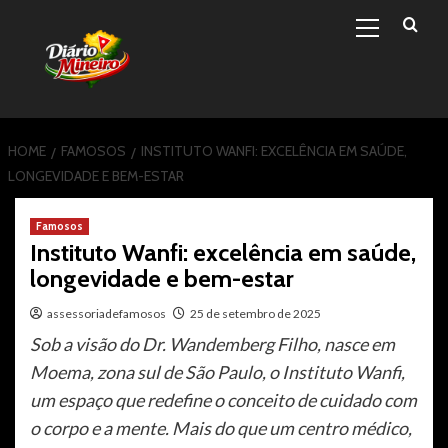
Primary
Skip
Menu
to
content
HOME
FAMOSOS
INSTITUTO WANFI: EXCELÊNCIA EM SAÚDE,
LONGEVIDADE E BEM-ESTAR
Famosos
Instituto Wanfi: excelência em saúde,
longevidade e bem-estar
assessoriadefamosos
25 de setembro de 2025
Sob a visão do Dr. Wandemberg Filho, nasce em
Moema, zona sul de São Paulo, o Instituto Wanfi,
um espaço que redefine o conceito de cuidado com
o corpo e a mente. Mais do que um centro médico,