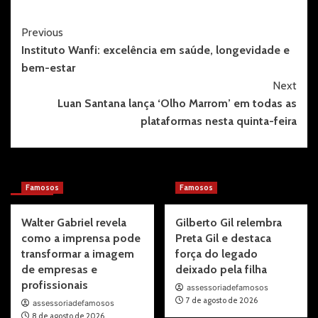
Post
Previous
Instituto Wanfi: excelência em saúde, longevidade e
Navigation
bem-estar
Next
Luan Santana lança ‘Olho Marrom’ em todas as
plataformas nesta quinta-feira
More Stories
Famosos
Famosos
Walter Gabriel revela
Gilberto Gil relembra
como a imprensa pode
Preta Gil e destaca
transformar a imagem
força do legado
de empresas e
deixado pela filha
profissionais
assessoriadefamosos
7 de agosto de 2026
assessoriadefamosos
8 de agosto de 2026