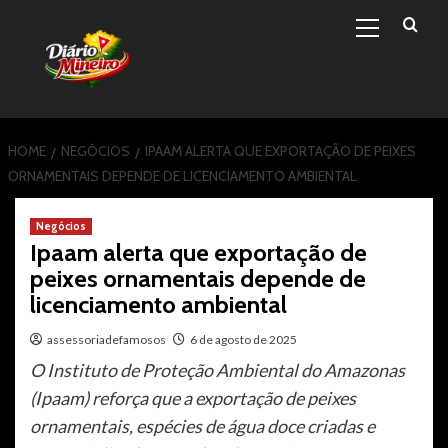
Primary
Skip
Menu
to
content
HOME
NEGÓCIOS
IPAAM ALERTA QUE EXPORTAÇÃO DE PEIXES
ORNAMENTAIS DEPENDE DE LICENCIAMENTO AMBIENTAL
Negócios
Ipaam alerta que exportação de
peixes ornamentais depende de
licenciamento ambiental
assessoriadefamosos
6 de agosto de 2025
O Instituto de Proteção Ambiental do Amazonas
(Ipaam) reforça que a exportação de peixes
ornamentais, espécies de água doce criadas e