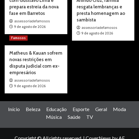
com Gusttavo Lima e
Arlindo Cruz, família
prepara estreia da nova
resgata lembranças e
fase em Barretos
presta homenagem ao
sambista
assessoriadefamosos
9 de agosto de 2026
assessoriadefamosos
9 de agosto de 2026
Famosos
Matheus & Kauan sofrem
novas restrições em
disputa judicial com ex-
empresários
assessoriadefamosos
9 de agosto de 2026
Início
Beleza
Educação
Esporte
Geral
Moda
Música
Saúde
TV
Copyright © All rights reserved.
|
CoverNews
by AF