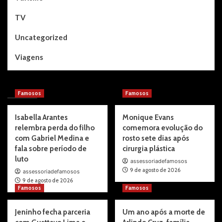
TV
Uncategorized
Viagens
You may have missed
Famosos
Famosos
Isabella Arantes
Monique Evans
relembra perda do filho
comemora evolução do
com Gabriel Medina e
rosto sete dias após
fala sobre período de
cirurgia plástica
luto
assessoriadefamosos
9 de agosto de 2026
assessoriadefamosos
9 de agosto de 2026
Famosos
Famosos
Jeninho fecha parceria
Um ano após a morte de