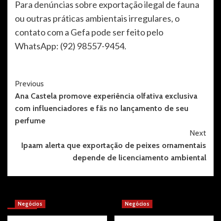
Para denúncias sobre exportação ilegal de fauna
ou outras práticas ambientais irregulares, o
contato com a Gefa pode ser feito pelo
WhatsApp: (92) 98557-9454.
Post
Previous
Ana Castela promove experiência olfativa exclusiva
Navigation
com influenciadores e fãs no lançamento de seu
perfume
Next
Ipaam alerta que exportação de peixes ornamentais
depende de licenciamento ambiental
More Stories
Negócios
Negócios