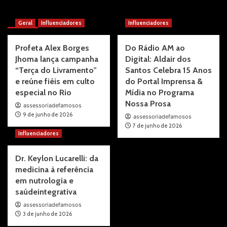
More Stories
Geral
Influenciadores
Influenciadores
Profeta Alex Borges
Do Rádio AM ao
Jhoma lança campanha
Digital: Aldair dos
“Terça do Livramento”
Santos Celebra 15 Anos
e reúne fiéis em culto
do Portal Imprensa &
especial no Rio
Mídia no Programa
Nossa Prosa
assessoriadefamosos
9 de junho de 2026
assessoriadefamosos
7 de junho de 2026
Influenciadores
Dr. Keylon Lucarelli: da
medicina à referência
em nutrologia e
saúdeintegrativa
assessoriadefamosos
3 de junho de 2026