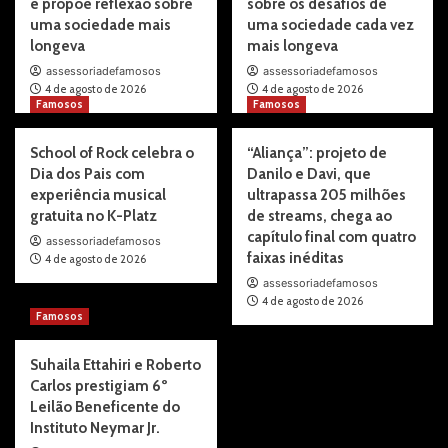
e propõe reflexão sobre
sobre os desafios de
uma sociedade mais
uma sociedade cada vez
longeva
mais longeva
assessoriadefamosos
assessoriadefamosos
4 de agosto de 2026
4 de agosto de 2026
Famosos
Famosos
School of Rock celebra o
“Aliança”: projeto de
Dia dos Pais com
Danilo e Davi, que
experiência musical
ultrapassa 205 milhões
gratuita no K-Platz
de streams, chega ao
capítulo final com quatro
assessoriadefamosos
faixas inéditas
4 de agosto de 2026
assessoriadefamosos
4 de agosto de 2026
Famosos
Suhaila Ettahiri e Roberto
Carlos prestigiam 6º
Leilão Beneficente do
Instituto Neymar Jr.