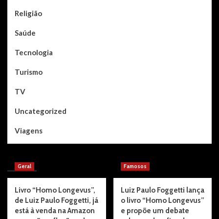
Religião
Saúde
Tecnologia
Turismo
TV
Uncategorized
Viagens
You may have missed
Geral
Famosos
Livro “Homo Longevus”,
Luiz Paulo Foggetti lança
de Luiz Paulo Foggetti, já
o livro “Homo Longevus”
está à venda na Amazon
e propõe um debate