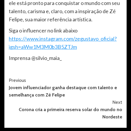
ele está pronto para conquistar o mundo com seu
talento, carisma e, claro, com a inspiração de Zé
Felipe, sua maior referência artística.
Siga o influencer no link abaixo
https://www.instagram.com/zegustavo_oficial?
igsh=aWw1M3M0b3B5ZTJm
Imprensa @silvio_maia_
Post
Previous
Jovem influenciador ganha destaque com talento e
Navigation
semelhança com Zé Felipe
Next
Corona cria a primeira reserva solar do mundo no
Nordeste