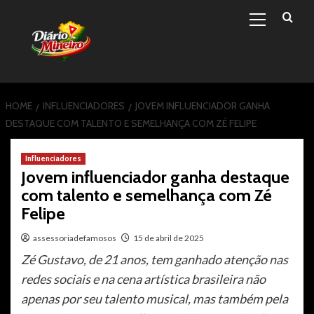
Primary
Skip
Menu
to
content
HOME
INFLUENCIADORES
JOVEM INFLUENCIADOR GANHA
DESTAQUE COM TALENTO E SEMELHANÇA COM ZÉ FELIPE
Influenciadores
Jovem influenciador ganha destaque
com talento e semelhança com Zé
Felipe
assessoriadefamosos
15 de abril de 2025
Zé Gustavo, de 21 anos, tem ganhado atenção nas
redes sociais e na cena artística brasileira não
apenas por seu talento musical, mas também pela