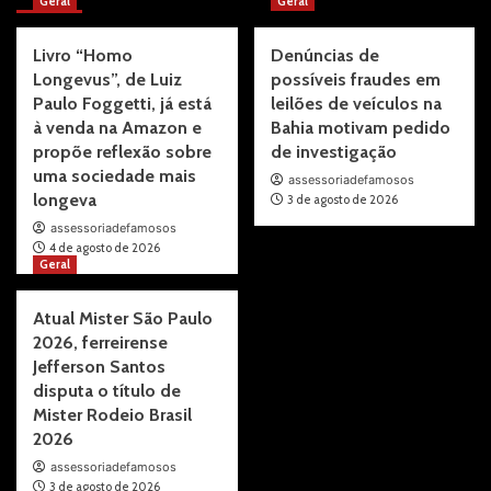
Geral
Geral
Livro “Homo
Denúncias de
Longevus”, de Luiz
possíveis fraudes em
Paulo Foggetti, já está
leilões de veículos na
à venda na Amazon e
Bahia motivam pedido
propõe reflexão sobre
de investigação
uma sociedade mais
assessoriadefamosos
longeva
3 de agosto de 2026
assessoriadefamosos
4 de agosto de 2026
Geral
Atual Mister São Paulo
2026, ferreirense
Jefferson Santos
disputa o título de
Mister Rodeio Brasil
2026
assessoriadefamosos
3 de agosto de 2026