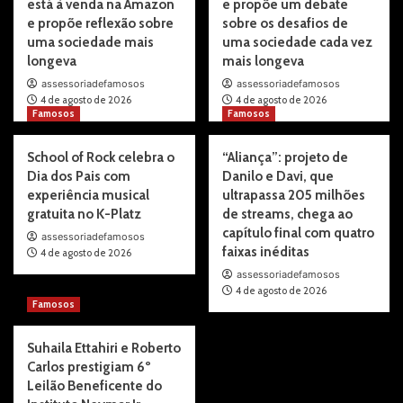
está à venda na Amazon
e propõe um debate
e propõe reflexão sobre
sobre os desafios de
uma sociedade mais
uma sociedade cada vez
longeva
mais longeva
assessoriadefamosos
assessoriadefamosos
4 de agosto de 2026
4 de agosto de 2026
Famosos
Famosos
School of Rock celebra o
“Aliança”: projeto de
Dia dos Pais com
Danilo e Davi, que
experiência musical
ultrapassa 205 milhões
gratuita no K-Platz
de streams, chega ao
capítulo final com quatro
assessoriadefamosos
faixas inéditas
4 de agosto de 2026
assessoriadefamosos
4 de agosto de 2026
Famosos
Suhaila Ettahiri e Roberto
Carlos prestigiam 6º
Leilão Beneficente do