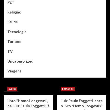
PET
Religião
Saúde
Tecnologia
Turismo
TV
Uncategorized
Viagens
You may have missed
Geral
Famosos
Livro “Homo Longevus”,
Luiz Paulo Foggetti lança
de Luiz Paulo Foggetti, já
o livro “Homo Longevus”