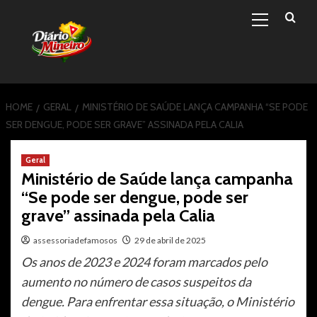
Primary
Skip
Menu
to
content
HOME
GERAL
MINISTÉRIO DE SAÚDE LANÇA CAMPANHA “SE PODE
SER DENGUE, PODE SER GRAVE” ASSINADA PELA CALIA
Geral
Ministério de Saúde lança campanha
“Se pode ser dengue, pode ser
grave” assinada pela Calia
assessoriadefamosos
29 de abril de 2025
Os anos de 2023 e 2024 foram marcados pelo
aumento no número de casos suspeitos da
dengue. Para enfrentar essa situação, o Ministério