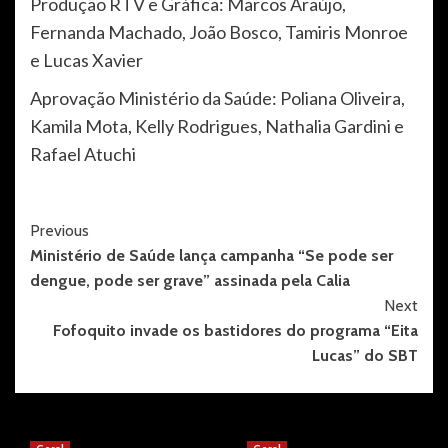
Produção RTV e Gráfica: Marcos Araújo,
Fernanda Machado, João Bosco, Tamiris Monroe
e Lucas Xavier
Aprovação Ministério da Saúde: Poliana Oliveira,
Kamila Mota, Kelly Rodrigues, Nathalia Gardini e
Rafael Atuchi
Post
Previous
Ministério de Saúde lança campanha “Se pode ser
Navigation
dengue, pode ser grave” assinada pela Calia
Next
Fofoquito invade os bastidores do programa “Eita
Lucas” do SBT
More Stories