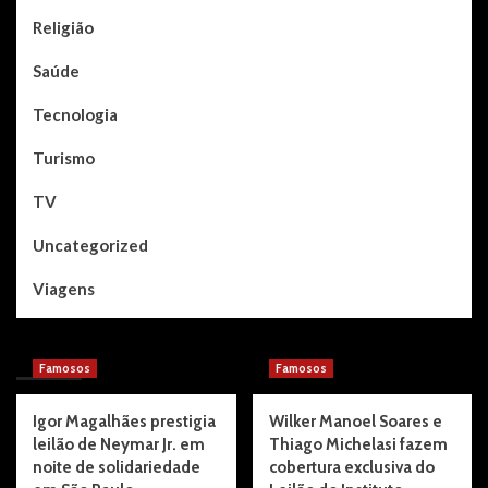
Religião
Saúde
Tecnologia
Turismo
TV
Uncategorized
Viagens
You may have missed
Famosos
Famosos
Igor Magalhães prestigia
Wilker Manoel Soares e
leilão de Neymar Jr. em
Thiago Michelasi fazem
noite de solidariedade
cobertura exclusiva do