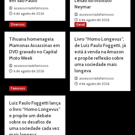
em São Paulo
Leilão do Instituto
Neymar
assessoriadefamosos
6 de agosto de 2026
assessoriadefamosos
6 de agosto de 2026
Diversos
Geral
Tihuana homenageia
Livro “Homo Longevus”,
Mamonas Assassinas em
de Luiz Paulo Foggetti, já
DVD gravado no Capital
está à venda na Amazon
Moto Week
e propõe reflexão sobre
uma sociedade mais
assessoriadefamosos
longeva
6 de agosto de 2026
assessoriadefamosos
4 de agosto de 2026
Famosos
Luiz Paulo Foggetti lança
o livro “Homo Longevus”
e propõe um debate
sobre os desafios de
uma sociedade cada vez
mais longeva