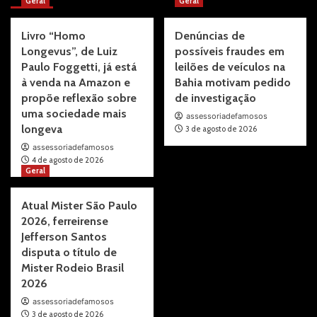
Geral
Geral
Livro “Homo
Denúncias de
Longevus”, de Luiz
possíveis fraudes em
Paulo Foggetti, já está
leilões de veículos na
à venda na Amazon e
Bahia motivam pedido
propõe reflexão sobre
de investigação
uma sociedade mais
assessoriadefamosos
longeva
3 de agosto de 2026
assessoriadefamosos
4 de agosto de 2026
Geral
Atual Mister São Paulo
2026, ferreirense
Jefferson Santos
disputa o título de
Mister Rodeio Brasil
2026
assessoriadefamosos
3 de agosto de 2026