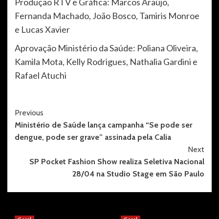
Produção RTV e Gráfica: Marcos Araújo,
Fernanda Machado, João Bosco, Tamiris Monroe
e Lucas Xavier
Aprovação Ministério da Saúde: Poliana Oliveira,
Kamila Mota, Kelly Rodrigues, Nathalia Gardini e
Rafael Atuchi
Post
Previous
Ministério de Saúde lança campanha “Se pode ser
Navigation
dengue, pode ser grave” assinada pela Calia
Next
SP Pocket Fashion Show realiza Seletiva Nacional
28/04 na Studio Stage em São Paulo
More Stories