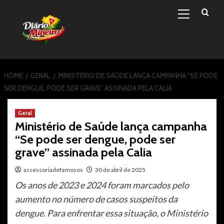
Primary
Skip
Menu
to
content
HOME
GERAL
MINISTÉRIO DE SAÚDE LANÇA CAMPANHA “SE PODE
SER DENGUE, PODE SER GRAVE” ASSINADA PELA CALIA
Geral
Ministério de Saúde lança campanha
“Se pode ser dengue, pode ser
grave” assinada pela Calia
assessoriadefamosos
30 de abril de 2025
Os anos de 2023 e 2024 foram marcados pelo
aumento no número de casos suspeitos da
dengue. Para enfrentar essa situação, o Ministério