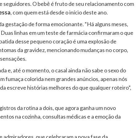
de seguidores. O bebê é fruto de seu relacionamento com
essa
, com quem está desde o início deste ano.
da gestação de forma emocionante. “Há alguns meses,
Duas linhas em um teste de farmácia confirmaram o que
 batida desse pequeno coração é uma explosão de
s sintomas da gravidez, mencionando mudanças no corpo,
 sensações.
da e, até o momento, o casal ainda não sabe o sexo do
tem fumaça colorida nem grandes anúncios, apenas nós
da escreve histórias melhores do que qualquer roteiro”,
stros da rotina a dois, que agora ganha um novo
entos na cozinha, consultas médicas e a emoção da
e admiradores, que celebraram a nova fase da