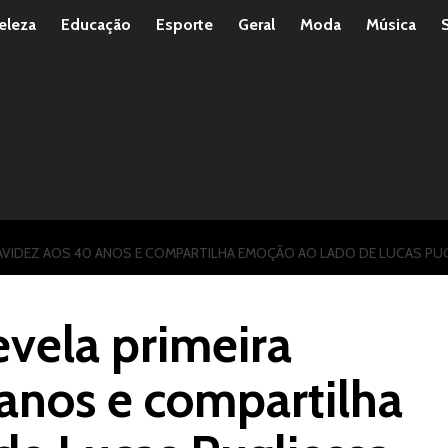
eleza
Educação
Esporte
Geral
Moda
Música
GRAVIDEZ AOS 40 ANOS E COMPARTILHA EMOÇÃO AO LADO DE LUCAS PU
evela primeira
anos e compartilha