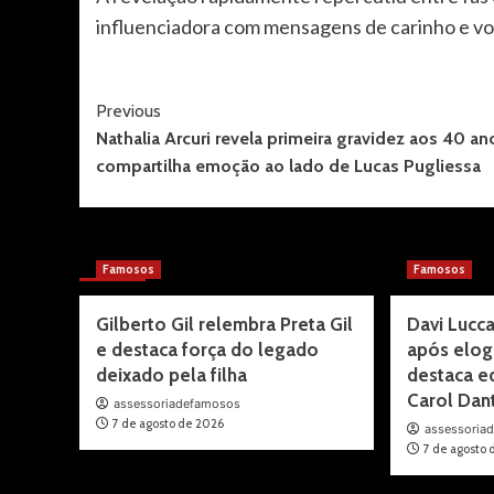
influenciadora com mensagens de carinho e voto
Post
Previous
Nathalia Arcuri revela primeira gravidez aos 40 an
Navigation
compartilha emoção ao lado de Lucas Pugliessa
More Stories
Famosos
Famosos
Gilberto Gil relembra Preta Gil
Davi Lucca
e destaca força do legado
após elog
deixado pela filha
destaca e
Carol Dan
assessoriadefamosos
7 de agosto de 2026
assessoria
7 de agosto