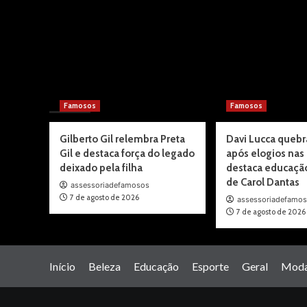
You may have missed
Famosos
Famosos
Gilberto Gil relembra Preta
Davi Lucca quebra
Gil e destaca força do legado
após elogios nas
deixado pela filha
destaca educaçã
de Carol Dantas
assessoriadefamosos
7 de agosto de 2026
assessoriadefamo
7 de agosto de 2026
Início
Beleza
Educação
Esporte
Geral
Mod