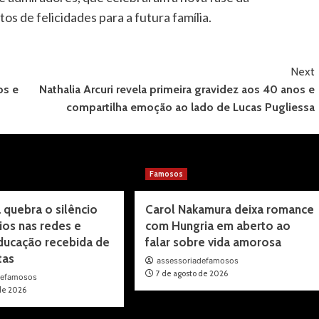
s de felicidades para a futura família.
Next
os e
Nathalia Arcuri revela primeira gravidez aos 40 anos e
compartilha emoção ao lado de Lucas Pugliessa
Famosos
 quebra o silêncio
Carol Nakamura deixa romance
ios nas redes e
com Hungria em aberto ao
ducação recebida de
falar sobre vida amorosa
tas
assessoriadefamosos
7 de agosto de 2026
defamosos
 de 2026