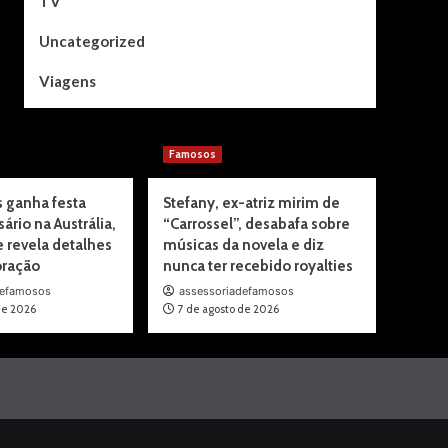
TV
Uncategorized
Viagens
Famosos
 ganha festa
Stefany, ex-atriz mirim de
ário na Austrália,
“Carrossel”, desabafa sobre
e revela detalhes
músicas da novela e diz
ração
nunca ter recebido royalties
defamosos
assessoriadefamosos
de 2026
7 de agosto de 2026