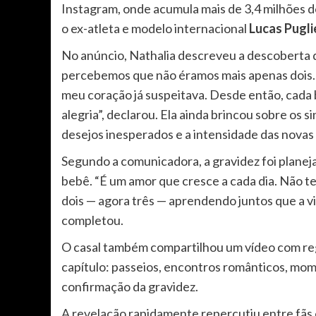
Instagram, onde acumula mais de 3,4 milhões 
o ex-atleta e modelo internacional
Lucas Pugli
No anúncio, Nathalia descreveu a descoberta 
percebemos que não éramos mais apenas dois. 
meu coração já suspeitava. Desde então, cada
alegria”, declarou. Ela ainda brincou sobre o
desejos inesperados e a intensidade das novas
Segundo a comunicadora, a gravidez foi planeja
bebê. “É um amor que cresce a cada dia. Não 
dois — agora três — aprendendo juntos que a vi
completou.
O casal também compartilhou um vídeo com regi
capítulo: passeios, encontros românticos, mom
confirmação da gravidez.
A revelação rapidamente repercutiu entre fãs 