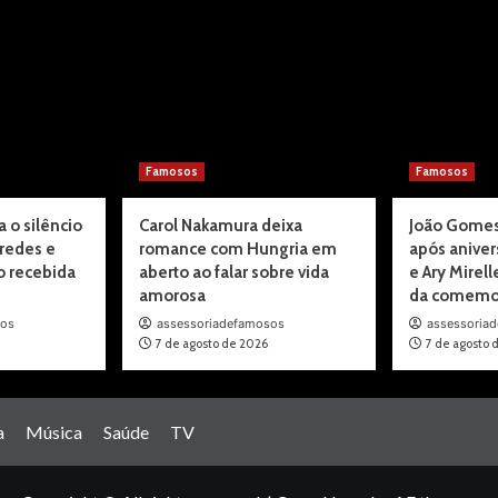
Famosos
Famosos
 o silêncio
Carol Nakamura deixa
João Gomes
 redes e
romance com Hungria em
após anivers
o recebida
aberto ao falar sobre vida
e Ary Mirell
amorosa
da comemo
sos
assessoriadefamosos
assessoria
7 de agosto de 2026
7 de agosto 
a
Música
Saúde
TV