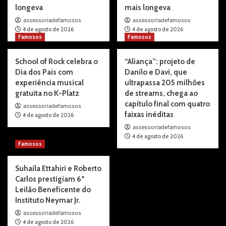
longeva
mais longeva
assessoriadefamosos
assessoriadefamosos
4 de agosto de 2026
4 de agosto de 2026
Famosos
Famosos
School of Rock celebra o
“Aliança”: projeto de
Dia dos Pais com
Danilo e Davi, que
experiência musical
ultrapassa 205 milhões
gratuita no K-Platz
de streams, chega ao
capítulo final com quatro
assessoriadefamosos
faixas inéditas
4 de agosto de 2026
assessoriadefamosos
4 de agosto de 2026
Famosos
Suhaila Ettahiri e Roberto
Carlos prestigiam 6º
Leilão Beneficente do
Instituto Neymar Jr.
assessoriadefamosos
4 de agosto de 2026