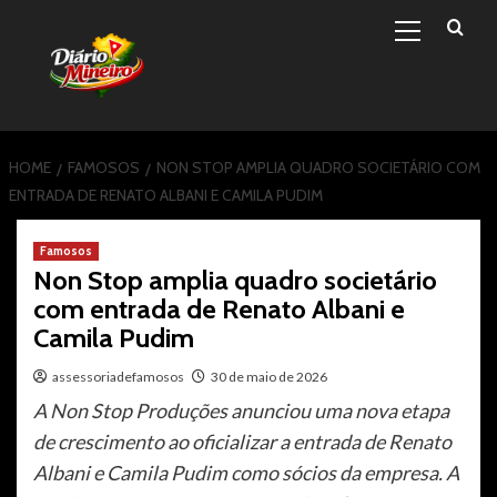
Primary
Skip
Menu
to
content
HOME
FAMOSOS
NON STOP AMPLIA QUADRO SOCIETÁRIO COM
ENTRADA DE RENATO ALBANI E CAMILA PUDIM
Famosos
Non Stop amplia quadro societário
com entrada de Renato Albani e
Camila Pudim
assessoriadefamosos
30 de maio de 2026
A Non Stop Produções anunciou uma nova etapa
de crescimento ao oficializar a entrada de Renato
Albani e Camila Pudim como sócios da empresa. A