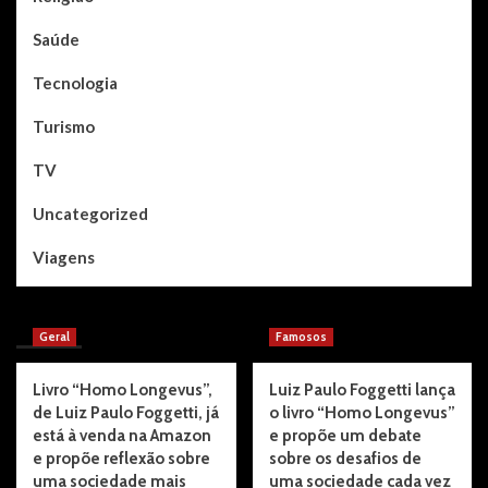
Saúde
Tecnologia
Turismo
TV
Uncategorized
Viagens
You may have missed
Geral
Famosos
Livro “Homo Longevus”,
Luiz Paulo Foggetti lança
de Luiz Paulo Foggetti, já
o livro “Homo Longevus”
está à venda na Amazon
e propõe um debate
e propõe reflexão sobre
sobre os desafios de
uma sociedade mais
uma sociedade cada vez