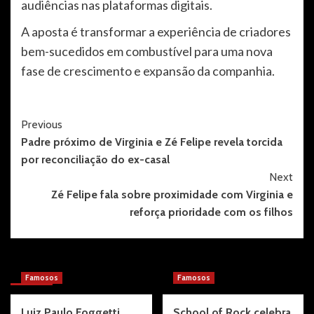
audiências nas plataformas digitais.
A aposta é transformar a experiência de criadores
bem-sucedidos em combustível para uma nova
fase de crescimento e expansão da companhia.
Post
Previous
Padre próximo de Virginia e Zé Felipe revela torcida
Navigation
por reconciliação do ex-casal
Next
Zé Felipe fala sobre proximidade com Virginia e
reforça prioridade com os filhos
More Stories
Famosos
Famosos
Luiz Paulo Foggetti
School of Rock celebra