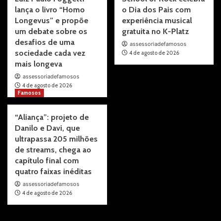
lança o livro “Homo
o Dia dos Pais com
Longevus” e propõe
experiência musical
um debate sobre os
gratuita no K-Platz
desafios de uma
assessoriadefamosos
sociedade cada vez
4 de agosto de 2026
mais longeva
assessoriadefamosos
4 de agosto de 2026
Famosos
“Aliança”: projeto de
Danilo e Davi, que
ultrapassa 205 milhões
de streams, chega ao
capítulo final com
quatro faixas inéditas
assessoriadefamosos
4 de agosto de 2026