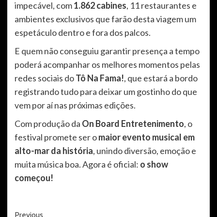
impecável, com
1.862 cabines
, 11 restaurantes e
ambientes exclusivos que farão desta viagem um
espetáculo dentro e fora dos palcos.
E quem não conseguiu garantir presença a tempo
poderá acompanhar os melhores momentos pelas
redes sociais do
Tô Na Fama!
, que estará a bordo
registrando tudo para deixar um gostinho do que
vem por aí nas próximas edições.
Com produção da
On Board Entretenimento
, o
festival promete ser o
maior evento musical em
alto-mar da história
, unindo diversão, emoção e
muita música boa. Agora é oficial:
o show
começou!
Post
Previous