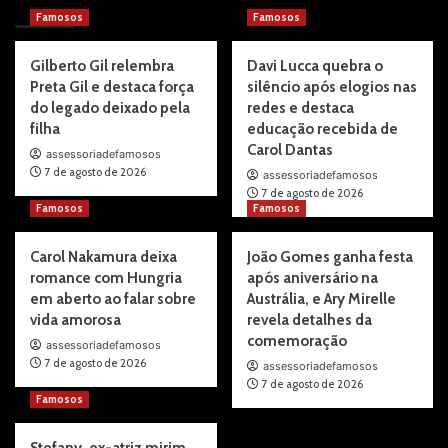
You may have missed
Famosos
Famosos
Gilberto Gil relembra
Davi Lucca quebra o
Preta Gil e destaca força
silêncio após elogios nas
do legado deixado pela
redes e destaca
filha
educação recebida de
Carol Dantas
assessoriadefamosos
7 de agosto de 2026
assessoriadefamosos
7 de agosto de 2026
Famosos
Famosos
Carol Nakamura deixa
João Gomes ganha festa
romance com Hungria
após aniversário na
em aberto ao falar sobre
Austrália, e Ary Mirelle
vida amorosa
revela detalhes da
comemoração
assessoriadefamosos
7 de agosto de 2026
assessoriadefamosos
7 de agosto de 2026
Famosos
Stefany, ex-atriz mirim