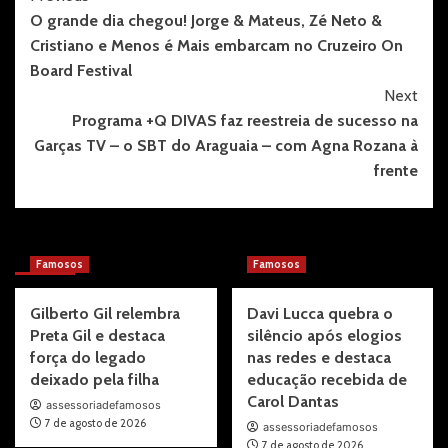
O grande dia chegou! Jorge & Mateus, Zé Neto &
Navigation
Cristiano e Menos é Mais embarcam no Cruzeiro On
Board Festival
Next
Programa +Q DIVAS faz reestreia de sucesso na
Garças TV – o SBT do Araguaia – com Agna Rozana à
frente
More Stories
Famosos
Famosos
Gilberto Gil relembra
Davi Lucca quebra o
Preta Gil e destaca
silêncio após elogios
força do legado
nas redes e destaca
deixado pela filha
educação recebida de
Carol Dantas
assessoriadefamosos
7 de agosto de 2026
assessoriadefamosos
7 de agosto de 2026