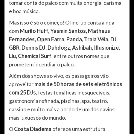
tomar conta do palco com muita energia, carisma
e boa música.
Mas isso é só o começo! O line-up conta ainda
com
Murilo Huff, Yasmin Santos, Matheus
Fernandes, Open Farra, Panda, Traia Véia, DJ
GBR, Dennis DJ, Dubdogz, Ashibah, Illusionize,
Liu, Chemical Surf
, entre outros nomes que
prometem incendiar o palco.
Além dos shows ao vivo, os passageiros vão
aproveitar
mais de 50 horas de sets eletrônicos
com 25 DJs
, festas temáticas inesquecíveis,
gastronomia refinada, piscinas, spa, teatro,
cassino e muito mais a bordo de um dos navios
mais luxuosos do mundo.
O
Costa Diadema
oferece uma estrutura