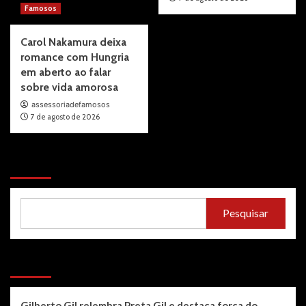
Famosos
Carol Nakamura deixa
romance com Hungria
em aberto ao falar
sobre vida amorosa
assessoriadefamosos
7 de agosto de 2026
Pesquisar
Pesquisar
Recent Posts
Gilberto Gil relembra Preta Gil e destaca força do