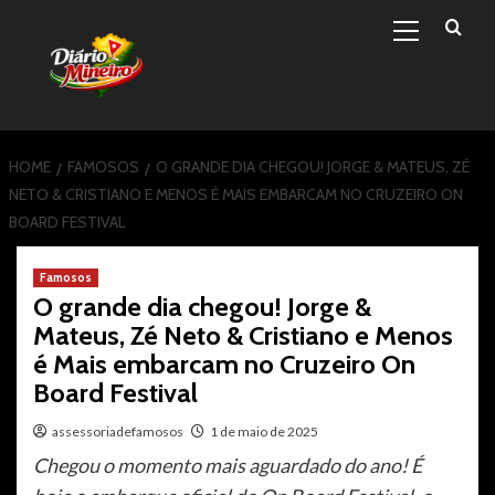
Primary
Skip
Menu
to
content
HOME
FAMOSOS
O GRANDE DIA CHEGOU! JORGE & MATEUS, ZÉ
NETO & CRISTIANO E MENOS É MAIS EMBARCAM NO CRUZEIRO ON
BOARD FESTIVAL
Famosos
O grande dia chegou! Jorge &
Mateus, Zé Neto & Cristiano e Menos
é Mais embarcam no Cruzeiro On
Board Festival
assessoriadefamosos
1 de maio de 2025
Chegou o momento mais aguardado do ano! É