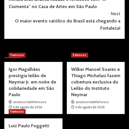
Navigation
Ciumenta” no Casa de Artes em São Paulo
Next
O maior evento católico do Brasil está chegando a
Fortaleza!
More Stories
Famosos
Famosos
Igor Magalhães
Wilker Manoel Soares e
prestigia leilão de
Thiago Michelasi fazem
Neymar Jr. em noite de
cobertura exclusiva do
solidariedade em São
Leilão do Instituto
Paulo
Neymar
assessoriadefamosos
assessoriadefamosos
6 de agosto de 2026
6 de agosto de 2026
Famosos
Luiz Paulo Foggetti