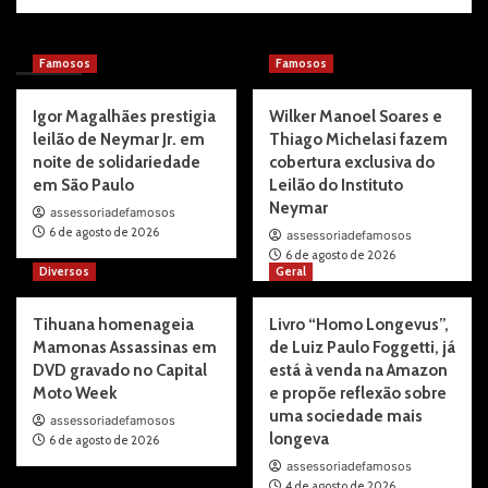
You may have missed
Famosos
Famosos
Igor Magalhães prestigia
Wilker Manoel Soares e
leilão de Neymar Jr. em
Thiago Michelasi fazem
noite de solidariedade
cobertura exclusiva do
em São Paulo
Leilão do Instituto
Neymar
assessoriadefamosos
6 de agosto de 2026
assessoriadefamosos
6 de agosto de 2026
Diversos
Geral
Tihuana homenageia
Livro “Homo Longevus”,
Mamonas Assassinas em
de Luiz Paulo Foggetti, já
DVD gravado no Capital
está à venda na Amazon
Moto Week
e propõe reflexão sobre
uma sociedade mais
assessoriadefamosos
longeva
6 de agosto de 2026
assessoriadefamosos
4 de agosto de 2026