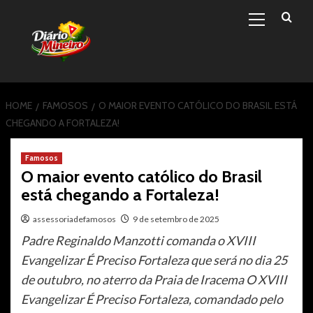
Primary
Skip
Menu
to
content
HOME
FAMOSOS
O MAIOR EVENTO CATÓLICO DO BRASIL ESTÁ
CHEGANDO A FORTALEZA!
Famosos
O maior evento católico do Brasil
está chegando a Fortaleza!
assessoriadefamosos
9 de setembro de 2025
Padre Reginaldo Manzotti comanda o XVIII
Evangelizar É Preciso Fortaleza que será no dia 25
de outubro, no aterro da Praia de Iracema O XVIII
Evangelizar É Preciso Fortaleza, comandado pelo