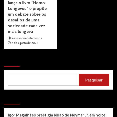
lança o livro “Homo
Longevus” e propõe
um debate sobre os
desafios de uma
sociedade cada vez
mais longeva
assessoriadefamosos
4 de agosto de 2026
Pesquisar
Pesquisar
Recent Posts
Igor Magalhães prestigia leilão de Neymar Jr. em noite