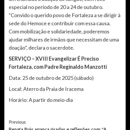
especial no período de 20 a 24 de outubro.
“Convido o querido povo de Fortaleza a se dirigir à
sede do Hemoce e contribuir com essa causa.
Com mobilização e solidariedade, poderemos
ajudar milhares de irmãos que necessitam de uma
doação”, declara o sacerdote.
SERVIÇO – XVIII Evangelizar É Preciso
Fortaleza, com Padre Reginaldo Manzotti
Data: 25 de outubro de 2025 (sábado)
Local: Aterro da Praia de Iracema
Horário: A partir do meio-dia
Post
Previous
Renata Brás arranca risadas e reflexões com “A