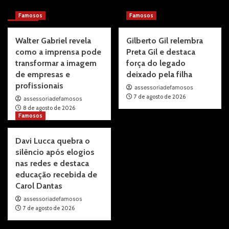
More Stories
Famosos
Famosos
Walter Gabriel revela
Gilberto Gil relembra
como a imprensa pode
Preta Gil e destaca
transformar a imagem
força do legado
de empresas e
deixado pela filha
profissionais
assessoriadefamosos
7 de agosto de 2026
assessoriadefamosos
8 de agosto de 2026
Famosos
Davi Lucca quebra o
silêncio após elogios
nas redes e destaca
educação recebida de
Carol Dantas
assessoriadefamosos
7 de agosto de 2026