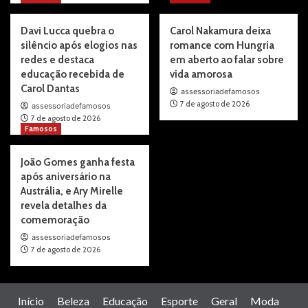
Davi Lucca quebra o
Carol Nakamura deixa
silêncio após elogios nas
romance com Hungria
redes e destaca
em aberto ao falar sobre
educação recebida de
vida amorosa
Carol Dantas
assessoriadefamosos
7 de agosto de 2026
assessoriadefamosos
7 de agosto de 2026
Famosos
João Gomes ganha festa
após aniversário na
Austrália, e Ary Mirelle
revela detalhes da
comemoração
assessoriadefamosos
7 de agosto de 2026
Início
Beleza
Educação
Esporte
Geral
Moda