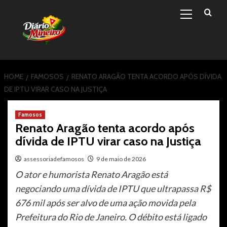
Primary
Skip
Menu
to
content
HOME
FAMOSOS
RENATO ARAGÃO TENTA ACORDO APÓS DÍVIDA
DE IPTU VIRAR CASO NA JUSTIÇA
Famosos
Renato Aragão tenta acordo após
dívida de IPTU virar caso na Justiça
assessoriadefamosos
9 de maio de 2026
O ator e humorista Renato Aragão está
negociando uma dívida de IPTU que ultrapassa R$
676 mil após ser alvo de uma ação movida pela
Prefeitura do Rio de Janeiro. O débito está ligado