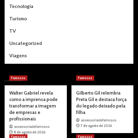
Tecnologia
Turismo
TV
Uncategorized
Viagens
You may have missed
Famosos
Famosos
Walter Gabriel revela
Gilberto Gil relembra
como a imprensa pode
Preta Gil e destaca força
transformar a imagem
do legado deixado pela
de empresas e
filha
profissionais
assessoriadefamosos
7 de agosto de 2026
assessoriadefamosos
8 de agosto de 2026
Famosos
Famosos