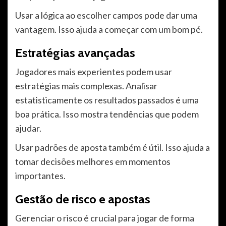
Usar a lógica ao escolher campos pode dar uma
vantagem. Isso ajuda a começar com um bom pé.
Estratégias avançadas
Jogadores mais experientes podem usar
estratégias mais complexas. Analisar
estatisticamente os resultados passados é uma
boa prática. Isso mostra tendências que podem
ajudar.
Usar padrões de aposta também é útil. Isso ajuda a
tomar decisões melhores em momentos
importantes.
Gestão de risco e apostas
Gerenciar o risco é crucial para jogar de forma