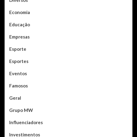
Diversos
Economia
Educação
Empresas
Esporte
Esportes
Eventos
Famosos
Geral
Grupo MW
Influenciadores
Investimentos