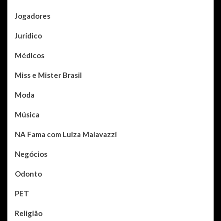
Jogadores
Jurídico
Médicos
Miss e Mister Brasil
Moda
Música
NA Fama com Luiza Malavazzi
Negócios
Odonto
PET
Religião