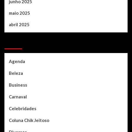
junho 2025
maio 2025
abril 2025
Categories
Agenda
Beleza
Business
Carnaval
Celebridades
Coluna Chik Jeitoso