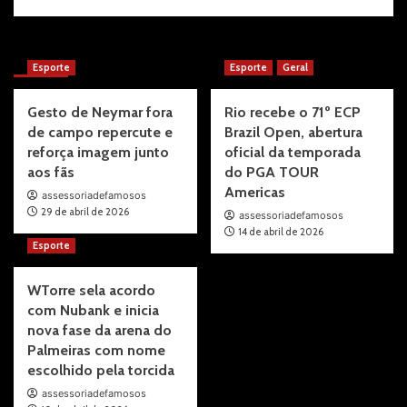
More Stories
Esporte
Esporte
Geral
Gesto de Neymar fora
Rio recebe o 71º ECP
de campo repercute e
Brazil Open, abertura
reforça imagem junto
oficial da temporada
aos fãs
do PGA TOUR
Americas
assessoriadefamosos
29 de abril de 2026
assessoriadefamosos
14 de abril de 2026
Esporte
WTorre sela acordo
com Nubank e inicia
nova fase da arena do
Palmeiras com nome
escolhido pela torcida
assessoriadefamosos