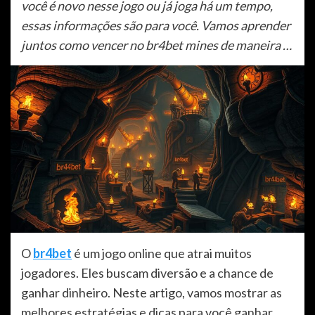
você é novo nesse jogo ou já joga há um tempo,
essas informações são para você. Vamos aprender
juntos como vencer no br4bet mines de maneira …
O
br4bet
é um jogo online que atrai muitos
jogadores. Eles buscam diversão e a chance de
ganhar dinheiro. Neste artigo, vamos mostrar as
melhores estratégias e dicas para você ganhar.