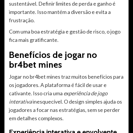
sustentável. Definir limites de perda e ganho é
importante. Isso mantém a diversão e evita a
frustração.
Com uma boa estratégia e gestão de risco, o jogo
fica mais gratificante.
Benefícios de jogar no
br4bet mines
Jogar no br4bet mines traz muitos benefícios para
os jogadores. A plataforma é fácil de usar e
cativante. Isso cria uma
experiência de jogo
interativa
inesquecível. O design simples ajuda os
jogadores a focar nas estratégias, sem se perder
em detalhes complexos.
Experiência interativa e envolvente