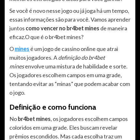
Se você é novo nesse jogo ou já joga há um tempo,
essas informações são para você. Vamos aprender
juntos
como vencer no br4bet mines
de maneira
eficaz.O que é o br4bet mines?
O
mines
é um jogo de cassino online que atrai
muitos jogadores. A
definição do br4bet
mines
envolve uma mistura de habilidade e sorte.
Os jogadores escolhem campos em uma grade,
tentando evitar as “minas” que podem acabar com
o jogo.
Definição e como funciona
No
br4bet mines
, os jogadores escolhem campos
coloridos em uma grade. Eles buscam revelar
prêmios escondidos. Mas cada escolha traz um