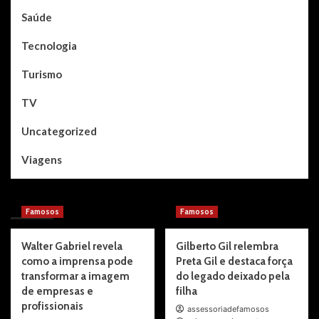
Saúde
Tecnologia
Turismo
TV
Uncategorized
Viagens
You may have missed
Famosos
Famosos
Walter Gabriel revela
Gilberto Gil relembra
como a imprensa pode
Preta Gil e destaca força
transformar a imagem
do legado deixado pela
de empresas e
filha
profissionais
assessoriadefamosos