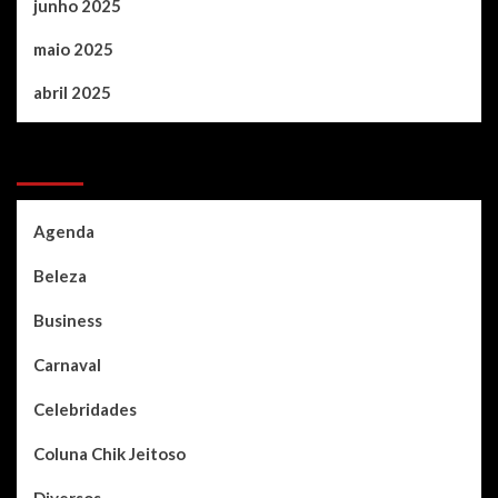
junho 2025
maio 2025
abril 2025
Categories
Agenda
Beleza
Business
Carnaval
Celebridades
Coluna Chik Jeitoso