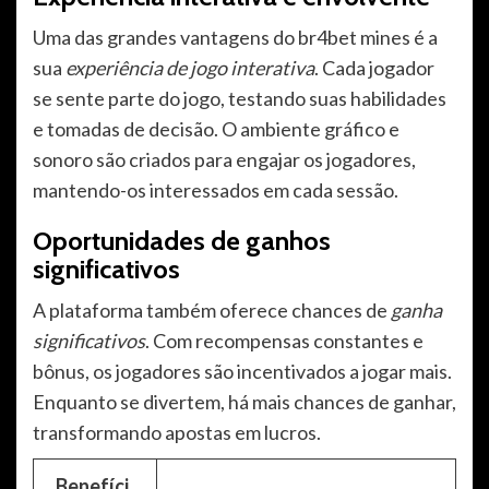
Uma das grandes vantagens do br4bet mines é a
sua
experiência de jogo interativa
. Cada jogador
se sente parte do jogo, testando suas habilidades
e tomadas de decisão. O ambiente gráfico e
sonoro são criados para engajar os jogadores,
mantendo-os interessados em cada sessão.
Oportunidades de ganhos
significativos
A plataforma também oferece chances de
ganha
significativos
. Com recompensas constantes e
bônus, os jogadores são incentivados a jogar mais.
Enquanto se divertem, há mais chances de ganhar,
transformando apostas em lucros.
Benefíci