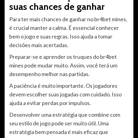
suas chances de ganhar
Para ter mais chances de ganhar no br4bet mines,
é crucial manter a calma. É essencial conhecer
bem o jogo e suas regras. Isso ajuda a tomar
decisões mais acertadas.
Preparar-se e aprender os truques do br4bet
mines pode mudar muito. Assim, você terá um
desempenho melhor nas partidas.
A paciência é muito importante. Os jogadores
devem escolher suas jogadas com cuidado. Isso
ajuda a evitar perdas por impulsos.
Desenvolver uma estratégia que combine com
seu estilo de jogo pode ser muito útil. Uma
estratégia bem pensada é mais eficaz que