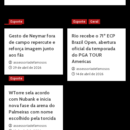
More Stories
Esporte
Esporte
Geral
Gesto de Neymar fora
Rio recebe o 71º ECP
de campo repercute e
Brazil Open, abertura
reforça imagem junto
oficial da temporada
aos fãs
do PGA TOUR
Americas
assessoriadefamosos
29 de abril de 2026
assessoriadefamosos
14 de abril de 2026
Esporte
WTorre sela acordo
com Nubank e inicia
nova fase da arena do
Palmeiras com nome
escolhido pela torcida
assessoriadefamosos