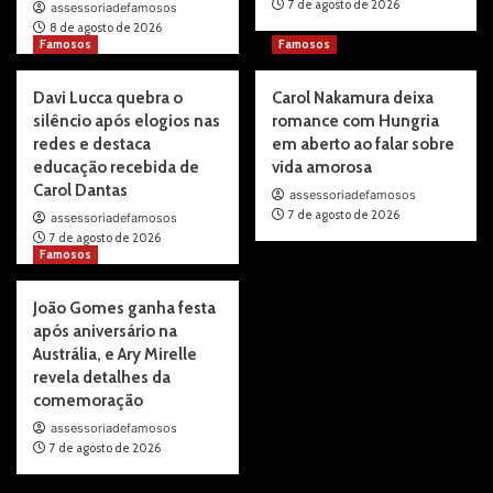
7 de agosto de 2026
assessoriadefamosos
8 de agosto de 2026
Famosos
Famosos
Davi Lucca quebra o
Carol Nakamura deixa
silêncio após elogios nas
romance com Hungria
redes e destaca
em aberto ao falar sobre
educação recebida de
vida amorosa
Carol Dantas
assessoriadefamosos
7 de agosto de 2026
assessoriadefamosos
7 de agosto de 2026
Famosos
João Gomes ganha festa
após aniversário na
Austrália, e Ary Mirelle
revela detalhes da
comemoração
assessoriadefamosos
7 de agosto de 2026