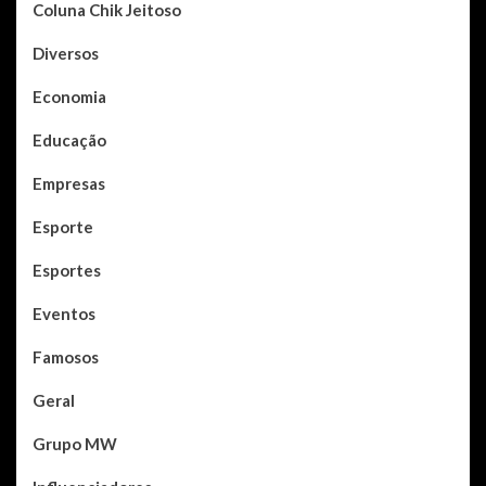
Coluna Chik Jeitoso
Diversos
Economia
Educação
Empresas
Esporte
Esportes
Eventos
Famosos
Geral
Grupo MW