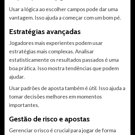
Usar a lógica ao escolher campos pode dar uma
vantagem. Isso ajuda a começar com um bom pé.
Estratégias avançadas
Jogadores mais experientes podem usar
estratégias mais complexas. Analisar
estatisticamente os resultados passados é uma
boa prática. Isso mostra tendências que podem
ajudar.
Usar padrões de aposta também é útil. Isso ajuda a
tomar decisões melhores em momentos
importantes.
Gestão de risco e apostas
Gerenciar o risco é crucial para jogar de forma