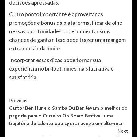
decisões apressadas.
Outro ponto importante é aproveitar as
promoções e bônus da plataforma. Ficar de olho
nessas oportunidades pode aumentar suas
chances de ganhar. Isso pode trazer uma margem
extra que ajuda muito.
Incorporar essas dicas pode tornar sua
experiência no br4bet mines mais lucrativa e
satisfatória.
Post
Previous
Cantor Ben Hur e o Samba Du Ben levam o melhor do
Navigation
pagode para o Cruzeiro On Board Festival: uma
trajetória de talento que agora navega em alto-mar
Next