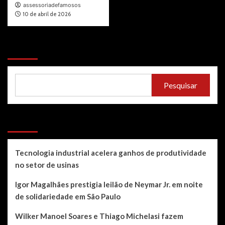
assessoriadefamosos
10 de abril de 2026
Pesquisar
Pesquisar
Recent Posts
Tecnologia industrial acelera ganhos de produtividade
no setor de usinas
Igor Magalhães prestigia leilão de Neymar Jr. em noite
de solidariedade em São Paulo
Wilker Manoel Soares e Thiago Michelasi fazem