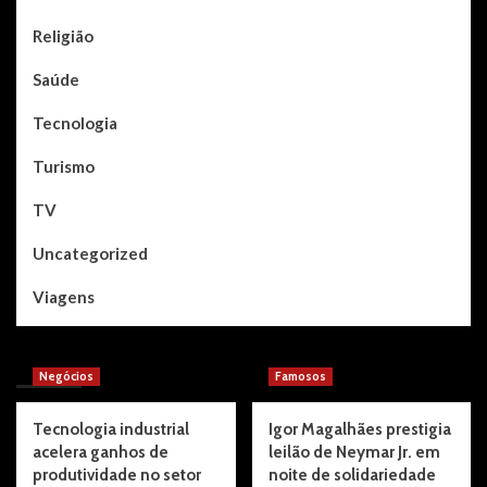
Religião
Saúde
Tecnologia
Turismo
TV
Uncategorized
Viagens
You may have missed
Negócios
Famosos
Tecnologia industrial
Igor Magalhães prestigia
acelera ganhos de
leilão de Neymar Jr. em
produtividade no setor
noite de solidariedade