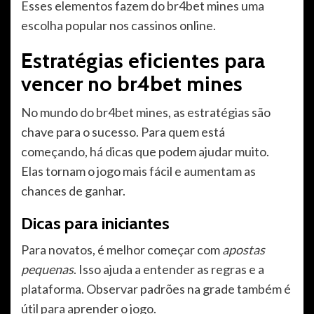
Esses elementos fazem do br4bet mines uma
escolha popular nos cassinos online.
Estratégias eficientes para
vencer no br4bet mines
No mundo do br4bet mines, as estratégias são
chave para o sucesso. Para quem está
começando, há dicas que podem ajudar muito.
Elas tornam o jogo mais fácil e aumentam as
chances de ganhar.
Dicas para iniciantes
Para novatos, é melhor começar com
apostas
pequenas
. Isso ajuda a entender as regras e a
plataforma. Observar padrões na grade também é
útil para aprender o jogo.