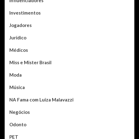
Influenciadores
Investimentos
Jogadores
Jurídico
Médicos
Miss e Mister Brasil
Moda
Música
NA Fama com Luiza Malavazzi
Negócios
Odonto
PET