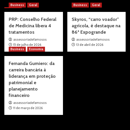
More Stories
Business
Geral
Business
Geral
PRP: Conselho Federal
Skyros, “carro voador”
de Medicina libera 4
agrícola, é destaque na
tratamentos
86ª Expogrande
assessoriadefamosos
assessoriadefamosos
15 de julho de 2026
13 de abril de 2026
Business
Economia
Fernanda Gumiero: da
carreira bancária à
liderança em proteção
patrimonial e
planejamento
financeiro
assessoriadefamosos
11 de março de 2026
Pesquisar