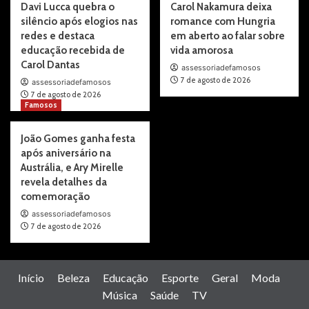
Davi Lucca quebra o
Carol Nakamura deixa
silêncio após elogios nas
romance com Hungria
redes e destaca
em aberto ao falar sobre
educação recebida de
vida amorosa
Carol Dantas
assessoriadefamosos
7 de agosto de 2026
assessoriadefamosos
7 de agosto de 2026
Famosos
João Gomes ganha festa
após aniversário na
Austrália, e Ary Mirelle
revela detalhes da
comemoração
assessoriadefamosos
7 de agosto de 2026
Início
Beleza
Educação
Esporte
Geral
Moda
Música
Saúde
TV