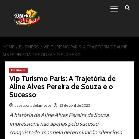
Primary
Skip
Menu
to
content
HOME
BUSINESS
VIP TURISMO PARIS: A TRAJETÓRIA DE ALINE
ALVES PEREIRA DE SOUZA E O SUCESSO
Business
Vip Turismo Paris: A Trajetória de
Aline Alves Pereira de Souza e o
Sucesso
assessoriadefamosos
13 de abril de 2025
A história de Aline Alves Pereira de Souza
impressiona não apenas pelo sucesso
conquistado, mas pela determinação silenciosa