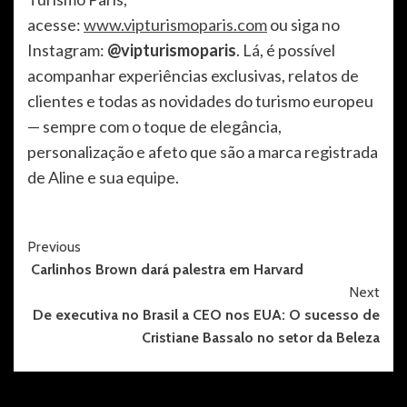
acesse:
www.vipturismoparis.com
ou siga no
Instagram:
@vipturismoparis
. Lá, é possível
acompanhar experiências exclusivas, relatos de
clientes e todas as novidades do turismo europeu
— sempre com o toque de elegância,
personalização e afeto que são a marca registrada
de Aline e sua equipe.
Post
Previous
Carlinhos Brown dará palestra em Harvard
Navigation
Next
De executiva no Brasil a CEO nos EUA: O sucesso de
Cristiane Bassalo no setor da Beleza