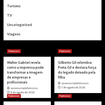
Turismo
TV
Uncategorized
Viagens
You may have missed
Famosos
Famosos
Walter Gabriel revela
Gilberto Gil relembra
como a imprensa pode
Preta Gil e destaca força
transformar a imagem
do legado deixado pela
de empresas e
filha
profissionais
assessoriadefamosos
7 de agosto de 2026
assessoriadefamosos
8 de agosto de 2026
Famosos
Famosos