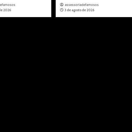
defamosos
assessoriadefamosos
 de 2026
3 de agosto de 2026