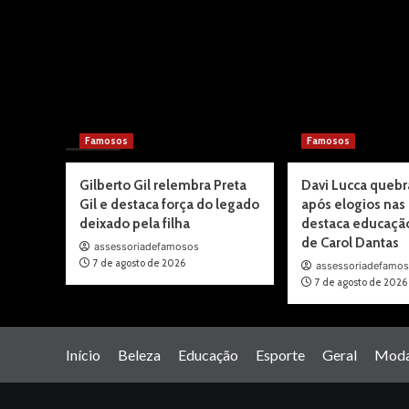
You may have missed
Famosos
Famosos
Gilberto Gil relembra Preta
Davi Lucca quebra
Gil e destaca força do legado
após elogios nas
deixado pela filha
destaca educaçã
de Carol Dantas
assessoriadefamosos
7 de agosto de 2026
assessoriadefamo
7 de agosto de 2026
Início
Beleza
Educação
Esporte
Geral
Mod