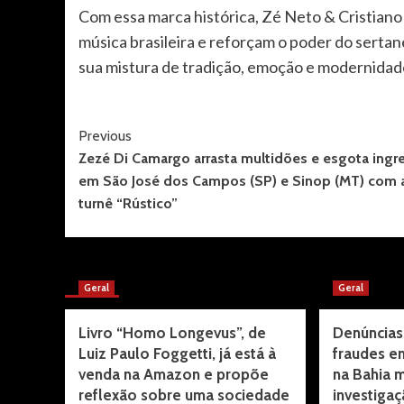
Com essa marca histórica, Zé Neto & Cristian
música brasileira e reforçam o poder do serta
sua mistura de tradição, emoção e modernidad
Post
Previous
Zezé Di Camargo arrasta multidões e esgota ingr
Navigation
em São José dos Campos (SP) e Sinop (MT) com 
turnê “Rústico”
More Stories
Geral
Geral
Livro “Homo Longevus”, de
Denúncias
Luiz Paulo Foggetti, já está à
fraudes em
venda na Amazon e propõe
na Bahia 
reflexão sobre uma sociedade
investiga