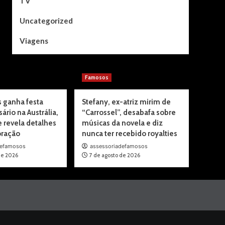
TV
Uncategorized
Viagens
Famosos
 ganha festa
Stefany, ex-atriz mirim de
ário na Austrália,
“Carrossel”, desabafa sobre
e revela detalhes
músicas da novela e diz
ração
nunca ter recebido royalties
defamosos
assessoriadefamosos
de 2026
7 de agosto de 2026