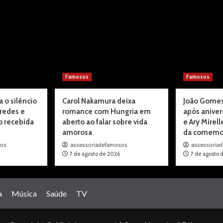
Famosos
Famosos
 o silêncio
Carol Nakamura deixa
João Gomes
 redes e
romance com Hungria em
após anivers
o recebida
aberto ao falar sobre vida
e Ary Mirell
amorosa
da comemo
sos
assessoriadefamosos
assessoria
7 de agosto de 2026
7 de agosto 
a
Música
Saúde
TV