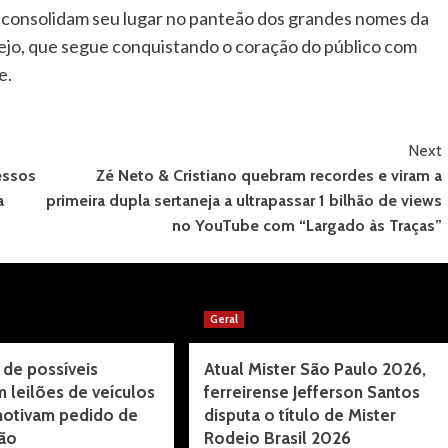
o consolidam seu lugar no panteão dos grandes nomes da
nejo, que segue conquistando o coração do público com
e.
Next
essos
Zé Neto & Cristiano quebram recordes e viram a
a
primeira dupla sertaneja a ultrapassar 1 bilhão de views
no YouTube com “Largado às Traças”
Geral
 de possíveis
Atual Mister São Paulo 2026,
 leilões de veículos
ferreirense Jefferson Santos
motivam pedido de
disputa o título de Mister
ção
Rodeio Brasil 2026