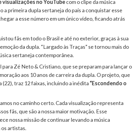
de visualizações no YouTube
com o clipe da música
ão a primeira dupla sertaneja do país a conquistar esse
 chegar a esse número em um único vídeo, ficando atrás
istou fãs em todo o Brasil e até no exterior, graças à sua
 emoção da dupla. “Largado às Traças” se tornou mais do
música sertaneja contemporânea.
para Zé Neto & Cristiano, que se preparam para lançar o
moração aos 10 anos de carreira da dupla. O projeto, que
(22), traz 12 faixas, incluindo a inédita
“Escondendo o
amos no caminho certo. Cada visualização representa
sos fãs, que são a nossa maior motivação. Esse
ece nossa missão de continuar levando a música
os artistas.