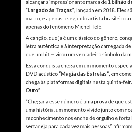
alcançar a impressionante marca de
1 bilhão 
“Largado às Traças”
, lançada em 2018. Eles s
marco, e apenas o segundo artista brasileiro a
apenas do fenômeno Michel Teló.
A canção, que já é um clássico do gênero, conqu
letra autêntica e à interpretação carregada de
que um hit — virou um verdadeiro símbolo da 
Essa conquista chega em um momento especial 
DVD acústico
“Magia das Estrelas”
, em come
chega às plataformas digitais nesta quinta-feira 
Ouro”
.
“Chegar a esse número é uma prova de que est
uma história, um momento vivido junto com nos
reconhecimento nos enche de orgulho e fortal
sertaneja para cada vez mais pessoas”, afirmam 