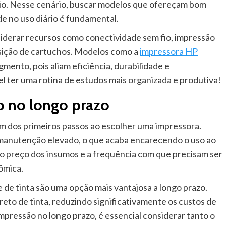
poio. Nesse cenário, buscar modelos que ofereçam bom
de no uso diário é fundamental.
iderar recursos como conectividade sem fio, impressão
osição de cartuchos. Modelos como a
impressora HP
ento, pois aliam eficiência, durabilidade e
vel ter uma rotina de estudos mais organizada e produtiva!
o no longo prazo
um dos primeiros passos ao escolher uma impressora.
manutenção elevado, o que acaba encarecendo o uso ao
r o preço dos insumos e a frequência com que precisam ser
ômica.
 de tinta são uma opção mais vantajosa a longo prazo.
to de tinta, reduzindo significativamente os custos de
impressão no longo prazo, é essencial considerar tanto o