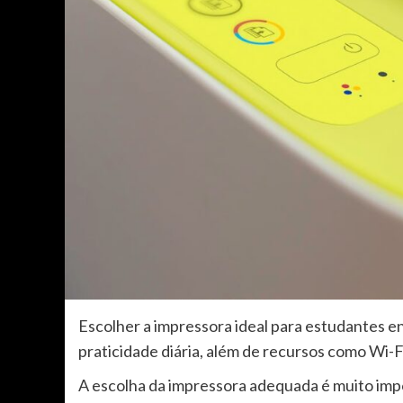
Escolher a impressora ideal para estudantes e
praticidade diária, além de recursos como Wi-
A escolha da impressora adequada é muito imp