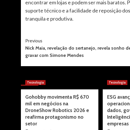
encontrar em lojas e podem ser mais baratos. 
suporte técnico e a facilidade de reposição do
tranquila e produtiva.
Post
Previous
Nick Maia, revelação do sertanejo, revela sonho d
Navigation
gravar com Simone Mendes
More Stories
Tecnologia
Tecnologia
Gohobby movimenta R$ 670
ESG avanç
mil em negócios na
operacion
DroneShow Robotics 2026 e
dados, go
reafirma protagonismo no
Inteligênci
setor
empresas